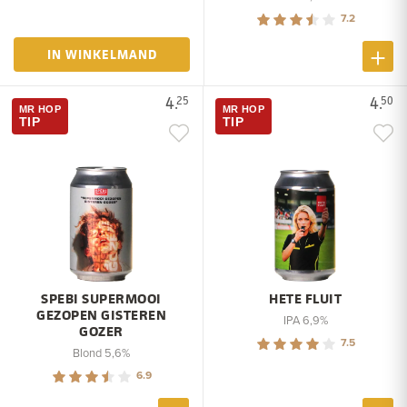
7.2
IN WINKELMAND
4.
4.
25
50
MR HOP
MR HOP
TIP
TIP
SPEBI SUPERMOOI
HETE FLUIT
GEZOPEN GISTEREN
IPA 6,9%
GOZER
7.5
Blond 5,6%
6.9