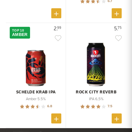
6.7
2.
5.
99
75
TOP 10
AMBER
SCHELDE KRAB IPA
ROCK CITY REVERB
Amber 5.5%
IPA 6,5%
6.8
7.5