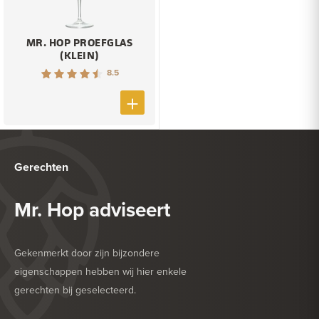
MR. HOP PROEFGLAS
(KLEIN)
8.5
Gerechten
Mr. Hop adviseert
Gekenmerkt door zijn bijzondere
eigenschappen hebben wij hier enkele
gerechten bij geselecteerd.
HEERLIJK BIJ
BARBECUE
HEERLIJK BIJ