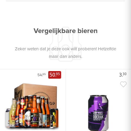
Vergelijkbare bieren
Zeker weten dat je deze ook wilt proberen! Hetzelfde
maar dan anders.
50.
3.
95
30
54.
95