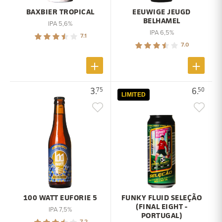
BAXBIER TROPICAL
EEUWIGE JEUGD
BELHAMEL
IPA 5,6%
IPA 6,5%
7.1
7.0
3.
6.
75
50
LIMITED
100 WATT EUFORIE 5
FUNKY FLUID SELEÇÃO
(FINAL EIGHT -
IPA 7,5%
PORTUGAL)
7.2