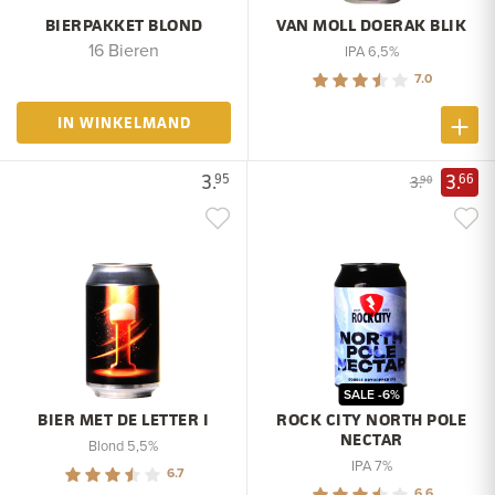
BIERPAKKET BLOND
VAN MOLL DOERAK BLIK
16 Bieren
IPA 6,5%
7.0
IN WINKELMAND
3.
3.
95
66
3.
90
SALE -6%
BIER MET DE LETTER I
ROCK CITY NORTH POLE
NECTAR
Blond 5,5%
IPA 7%
6.7
6.6