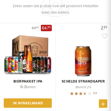
Zeker weten dat je deze ook wilt proberen! Hetzelfde
maar dan anders.
64.
2.
95
85
69.
95
BIERPAKKET IPA
SCHELDE STRANDGAPER
16 Bieren
Blond 6.2%
7.0
IN WINKELMAND