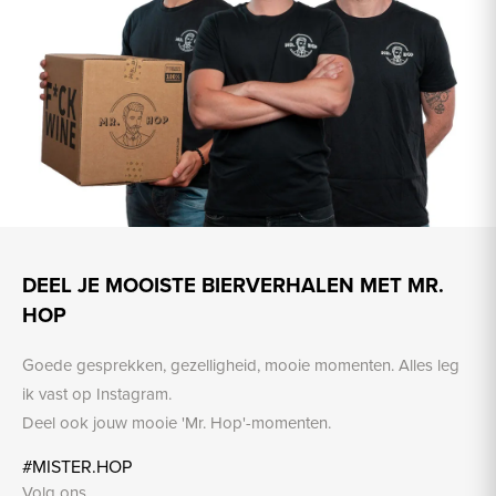
DEEL JE MOOISTE BIERVERHALEN MET MR.
HOP
Goede gesprekken, gezelligheid, mooie momenten. Alles leg
ik vast op Instagram.
Deel ook jouw mooie 'Mr. Hop'-momenten.
#MISTER.HOP
Volg ons