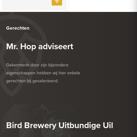
Gerechten
Mr. Hop adviseert
Gekenmerkt door zijn bijzondere
eigenschappen hebben wij hier enkele
gerechten bij geselecteerd.
HEERLIJK BIJ
BARBECUE
HEERLIJK BIJ
GEFRITUURDE SNACKS
Bird Brewery Uitbundige Uil