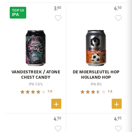
3.
4.
80
50
TOP 10
IPA
VANDESTREEK / ATONE
DE MOERSLEUTEL HOP
CHEST CANDY
HOLLAND HOP
IPA 7,6%
IPA 8%
7.9
7.4
4.
4.
50
95