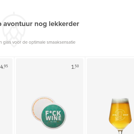
p avontuur nog lekkerder
een glas voor de optimale smaaksensatie
4.
1.
95
50