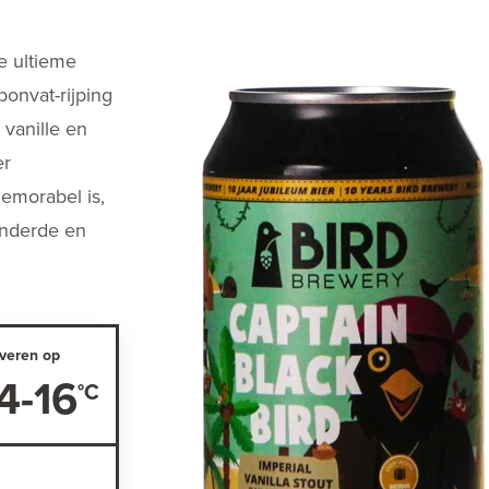
e ultieme
onvat-rijping
 vanille en
er
memorabel is,
onderde en
veren op
4-16