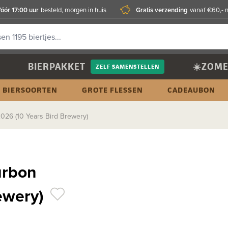
óór 17:00 uur
Gratis verzending
besteld, morgen in huis
vanaf €60,- 
BIERPAKKET
☀️ZOME
ZELF SAMENSTELLEN
BIERSOORTEN
GROTE FLESSEN
CADEAUBON
026 (10 Years Bird Brewery)
urbon
rewery)