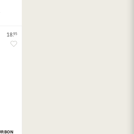
.
18.
95
OURBON