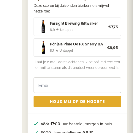
Deze scoren bij duizenden bierkenners vrijwel
hetzelfde:
Farsight Brewing Riftwalker
€7,75
8,9 ★ Untappd
Põhjala Pime Oo PX Sherry BA
€9,95
8,7 ★ Untappd
Laat je e-mail adres achter en ik beloof je direct een
e-mail te sturen als dit product weer op voorraad is.
HOUD MIJ OP DE HOOGTE
Vóór 17:00 uur
besteld, morgen in huis
8000+ beoordelingen
9.8/10