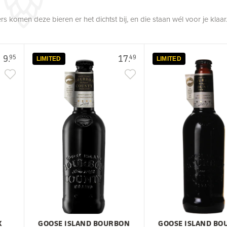
 komen deze bieren er het dichtst bij, en die staan wél voor je klaar
9.
17.
95
49
LIMITED
LIMITED
X
GOOSE ISLAND BOURBON
GOOSE ISLAND B