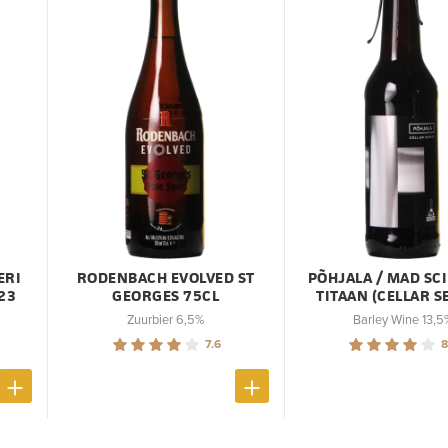
ERI
RODENBACH EVOLVED ST
PÕHJALA / MAD SC
023
GEORGES 75CL
TITAAN (CELLAR S
Zuurbier 6,5%
Barley Wine 13,5
7.6
8