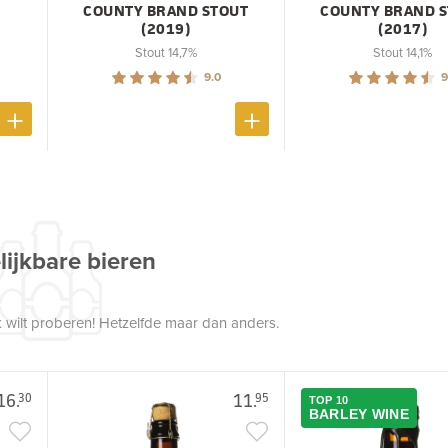
COUNTY BRAND STOUT
COUNTY BRAND 
(2019)
(2017)
Stout 14,7%
Stout 14,1%
9.0
9
lijkbare bieren
 wilt proberen! Hetzelfde maar dan anders.
16.
11.
30
95
TOP 10
BARLEY WINE