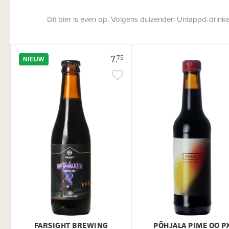
Dit bier is even op. Volgens duizenden Untappd-drinkers
7.
75
NIEUW
FARSIGHT BREWING
PÕHJALA PIME OO P