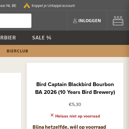
naar NL BE
Koppel je Untappd account
INLOGGEN
RBIER
SALE %
BIERCLUB
Bird Captain Blackbird Bourbon
BA 2026 (10 Years Bird Brewery)
€5,30
Helaas niet op voorraad
Bijna hetzelfde, wél op voorraad