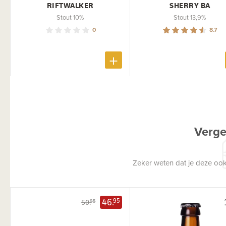
RIFTWALKER
SHERRY BA
Stout 10%
Stout 13,9%
0
8.7
Verge
Zeker weten dat je deze ook
46.
95
50.
95