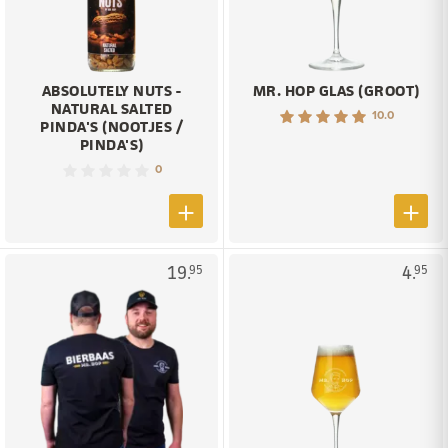
ABSOLUTELY NUTS -
MR. HOP GLAS (GROOT)
NATURAL SALTED
10.0
PINDA'S (NOOTJES /
PINDA'S)
0
19.
4.
95
95