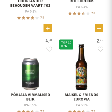
HOOGLANDER
ROTT.DROOM
BEHOUDEN VAART #02
IPA 6,4%
IPA 6,8%
7.3
7.5
4.
2.
50
95
TOP 10
IPA
PÕHJALA VIRMALISED
MAISEL & FRIENDS
BLIK
EUROPIA
IPA 6,5%
IPA 6.3%
7.3
7.3