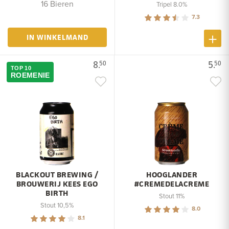
16 Bieren
Tripel 8.0%
7.3
IN WINKELMAND
8.
5.
50
50
TOP 10
ROEMENIE
BLACKOUT BREWING /
HOOGLANDER
BROUWERIJ KEES EGO
#CREMEDELACREME
BIRTH
Stout 11%
Stout 10,5%
8.0
8.1