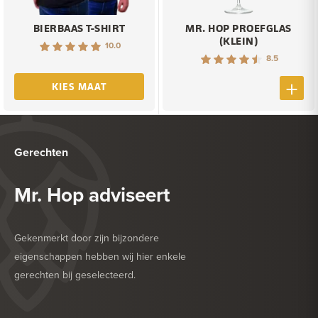
BIERBAAS T-SHIRT
MR. HOP PROEFGLAS
(KLEIN)
10.0
8.5
KIES MAAT
Gerechten
Mr. Hop adviseert
Gekenmerkt door zijn bijzondere
eigenschappen hebben wij hier enkele
gerechten bij geselecteerd.
HEERLIJK BIJ
DROGE WORST
HEERLIJK BIJ
ZACHTE KAAS