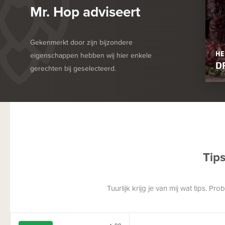
Mr. Hop adviseert
Gekenmerkt door zijn bijzondere
HE
eigenschappen hebben wij hier enkele
D
gerechten bij geselecteerd.
Tip
Tuurlijk krijg je van mij wat tips. P