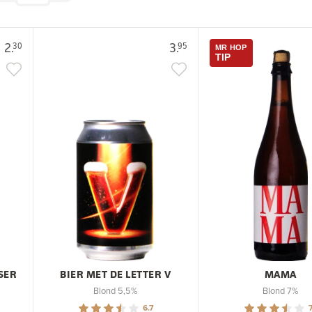
2.
3.
30
95
MR HOP
TIP
SER
BIER MET DE LETTER V
MAMA
Blond 5,5%
Blond 7%
6.7
7