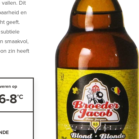
vallen. Dit
kbaarheid en
ht geeft.
subtiele
 en smaakvol,
on zin heeft
veren op
6-8
NDE