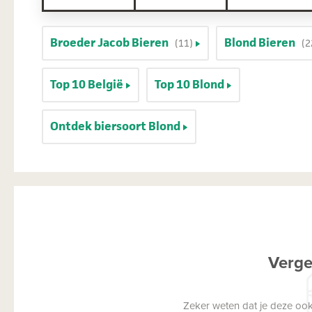
Broeder Jacob Bieren
Blond Bieren
(11)
(2
Top 10 België
Top 10 Blond
Ontdek biersoort Blond
Verge
Zeker weten dat je deze ook