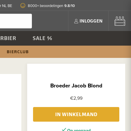
9.8/10
r NL BE
8000+ beoordelingen
INLOGGEN
RBIER
SALE %
BIERCLUB
Broeder Jacob Blond
€2,99
IN WINKELMAND
Op voorraad