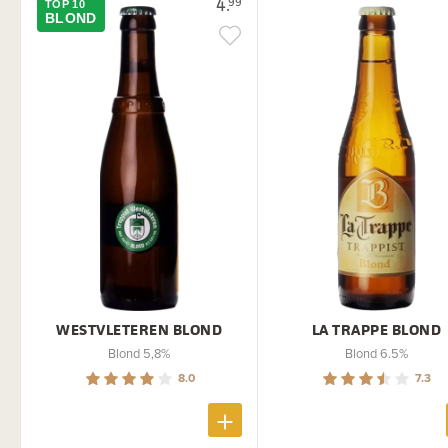
4.
99
TOP 10
BLOND
WESTVLETEREN BLOND
LA TRAPPE BLOND
Blond 5,8%
Blond 6.5%
8.0
7.3