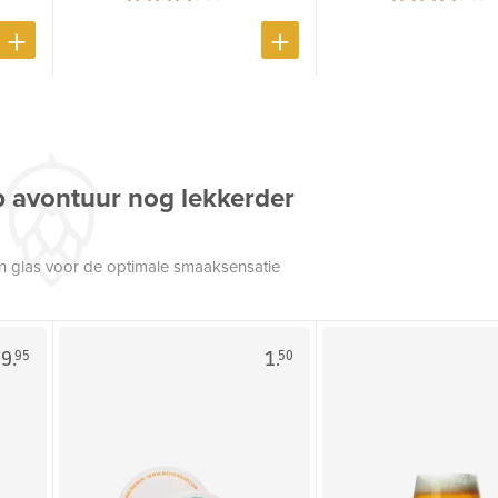
p avontuur nog lekkerder
een glas voor de optimale smaaksensatie
9.
1.
95
50