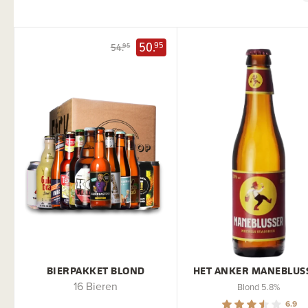
50.
95
54.
95
BIERPAKKET BLOND
HET ANKER MANEBLUS
16 Bieren
Blond 5.8%
6.9