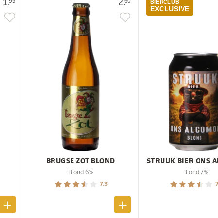
1.
2.
99
60
BIERCLUB
EXCLUSIVE
BRUGSE ZOT BLOND
STRUUK BIER ONS 
Blond 6%
Blond 7%
7.3
7