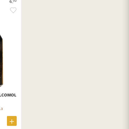
4.
50
ALCOMOL
.3