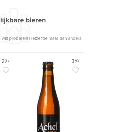
lijkbare bieren
 wilt proberen! Hetzelfde maar dan anders.
2.
3.
95
45