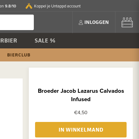
9.8/10
en
Koppel je Untappd account
INLOGGEN
RBIER
SALE %
BIERCLUB
Broeder Jacob Lazarus Calvados
Infused
€4,50
IN WINKELMAND