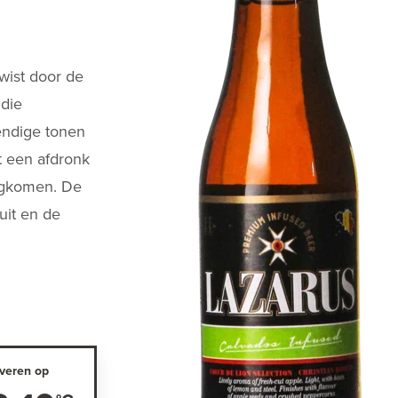
twist door de
 die
vendige tonen
et een afdronk
rugkomen. De
ruit en de
veren op