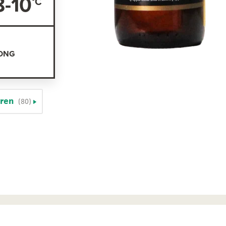
8-10
RONG
eren
(80)