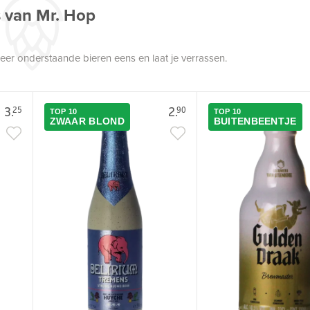
s van Mr. Hop
robeer onderstaande bieren eens en laat je verrassen.
3.
2.
25
90
TOP 10
TOP 10
ZWAAR BLOND
BUITENBEENTJE