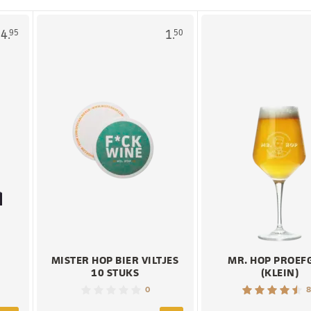
4.
1.
95
50
MISTER HOP BIER VILTJES
MR. HOP PROEF
10 STUKS
(KLEIN)
0
8