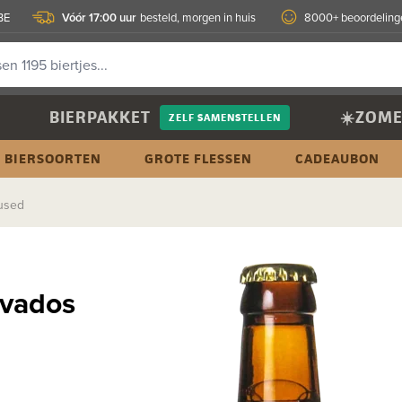
Vóór 17:00 uur
BE
besteld, morgen in huis
8000+ beoordeling
BIERPAKKET
☀️ZOME
ZELF SAMENSTELLEN
BIERSOORTEN
GROTE FLESSEN
CADEAUBON
fused
lvados