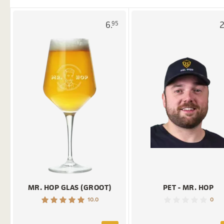
6.
2
95
MR. HOP GLAS (GROOT)
PET - MR. HOP
10.0
0