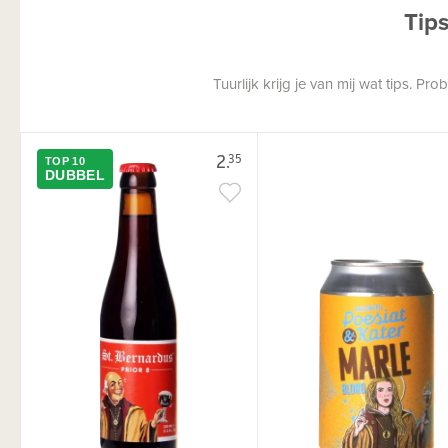
Tip
Tuurlijk krijg je van mij wat tips. P
2.
35
TOP 10
DUBBEL