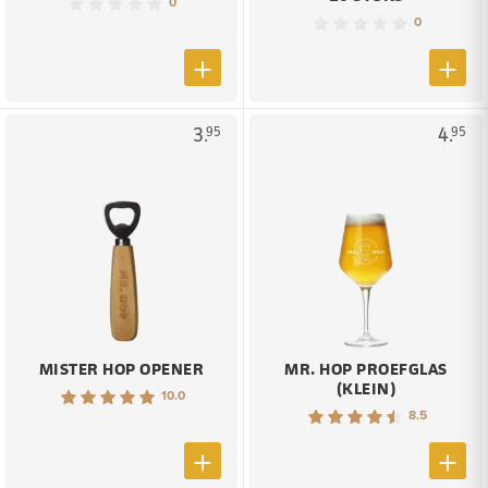
0
0
3.
4.
95
95
MISTER HOP OPENER
MR. HOP PROEFGLAS
(KLEIN)
10.0
8.5