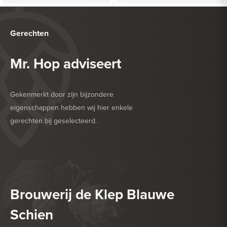
Gerechten
Mr. Hop adviseert
Gekenmerkt door zijn bijzondere
eigenschappen hebben wij hier enkele
gerechten bij geselecteerd.
HEERLIJK BIJ
ROOD VLEES
HEERLIJK BIJ
VEGETARISCH
Brouwerij de Klep Blauwe
Schien