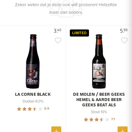
Zeker weten dat je deze ook wilt proberen! Hetzelfde
maar dan anders.
3.
5.
40
99
LIMITED
LA CORNE BLACK
DE MOLEN / BEER GEEKS
HEMEL & AARDE BEER
Dubbel 8.0%
GEEKS BEAT ALS
6.9
Stout 10%
7.1