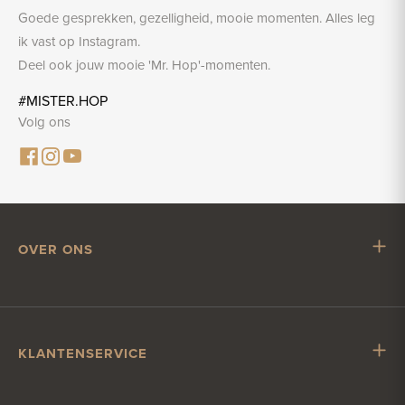
Goede gesprekken, gezelligheid, mooie momenten. Alles leg
ik vast op Instagram.
Deel ook jouw mooie 'Mr. Hop'-momenten.
#MISTER.HOP
Volg ons
OVER ONS
Mr. Hop
Samenwerken met Mr. Hop
Vacatures
KLANTENSERVICE
Impressum
Klantenservice