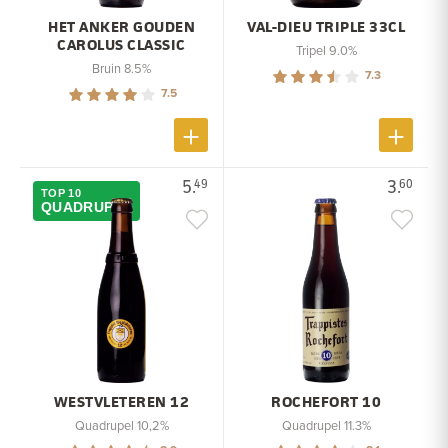
HET ANKER GOUDEN
VAL-DIEU TRIPLE 33CL
CAROLUS CLASSIC
Tripel 9.0%
Bruin 8.5%
7.3
7.5
5.
3.
49
60
TOP 10
QUADRUPEL
WESTVLETEREN 12
ROCHEFORT 10
Quadrupel 10,2%
Quadrupel 11.3%