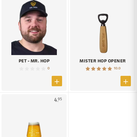
PET - MR. HOP
MISTER HOP OPENER
0
10.0
4.
95