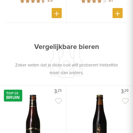
8.9
8.1
Vergelijkbare bieren
Zeker weten dat je deze ook wilt proberen! Hetzelfde
maar dan anders.
3.
3.
25
20
TOP 10
BRUIN