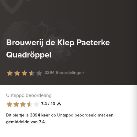
HEERLIJK BIJ
GEVOGELTE
HEERLIJK BIJ
HARDE KAAS
Brouwerij de Klep Paeterke
Quadröppel
3394 Beoordelingen
Untappd beoordeling
7.4 / 10
Dit biertje is
3394 keer
op Untappd beoordeeld met een
gemiddelde van 7.4