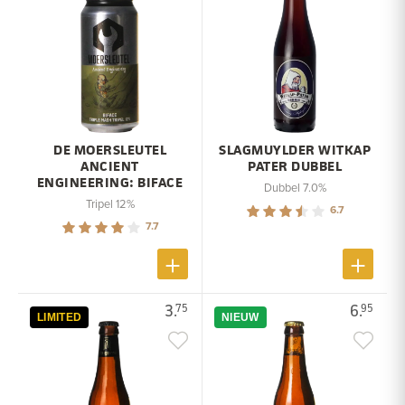
DE MOERSLEUTEL
SLAGMUYLDER WITKAP
ANCIENT
PATER DUBBEL
ENGINEERING: BIFACE
Dubbel 7.0%
Tripel 12%
6.7
7.7
3.
6.
75
95
LIMITED
NIEUW