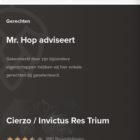
Gerechten
Mr. Hop adviseert
Gekenmerkt door zijn bijzondere
eigenschappen hebben wij hier enkele
gerechten bij geselecteerd.
HEERLIJK BIJ
DESSERT
HEERLIJK BIJ
DROGE WORST
Cierzo / Invictus Res Trium
1881 Beoordelingen