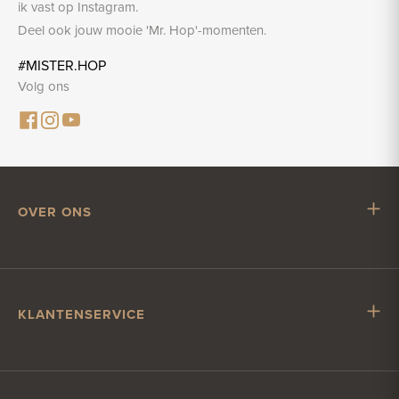
ik vast op Instagram.
Deel ook jouw mooie 'Mr. Hop'-momenten.
#MISTER.HOP
Volg ons
OVER ONS
Mr. Hop
Samenwerken met Mr. Hop
Vacatures
KLANTENSERVICE
Impressum
Klantenservice
Verzending & levering