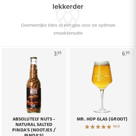
lekkerder
Overheerlijke bites of een glas voor de optimale
smaaksensatie
3.
6.
95
95
ABSOLUTELY NUTS -
MR. HOP GLAS (GROOT)
NATURAL SALTED
10.0
PINDA'S (NOOTJES /
PINDA'S)