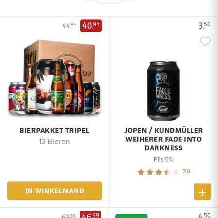
40.
3.
95
50
44.
95
BIERPAKKET TRIPEL
JOPEN / KUNDMÜLLER
WEIHERER FADE INTO
12 Bieren
DARKNESS
Pils 5%
7.0
IN WINKELMAND
46.
4.
99
50
62.
30