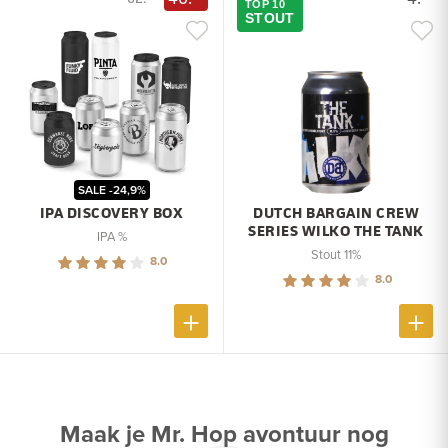
TOP 10
STOUT
SALE -24,9%
IPA DISCOVERY BOX
DUTCH BARGAIN CREW
SERIES WILKO THE TANK
IPA %
Stout 11%
8.0
8.0
Maak je Mr. Hop avontuur nog