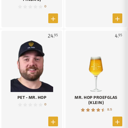
0
24.
4.
95
95
PET - MR. HOP
MR. HOP PROEFGLAS
(KLEIN)
0
8.5