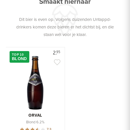
Smaakt hiernaar
Dit bier is even op. Volgens duizenden Untappd-
drinkers komen deze bieren er het dichtst bij, en die
staan wél voor je klaar.
2.
95
TOP 10
BLOND
ORVAL
Blond 6.2%
7.3