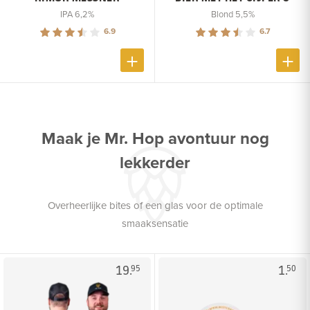
IPA 6,2%
Blond 5,5%
6.9
6.7
Maak je Mr. Hop avontuur nog
lekkerder
Overheerlijke bites of een glas voor de optimale
smaaksensatie
19.
1.
95
50