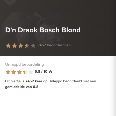
BARBECUE
HEERLIJK BIJ
DROGE WORST
D'n Draok Bosch Blond
7452 Beoordelingen
Untappd beoordeling
6.8 / 10
Dit biertje is
7452 keer
op Untappd beoordeeld met een
gemiddelde van 6.8