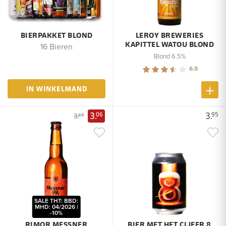
BIERPAKKET BLOND
LEROY BREWERIES
KAPITTEL WATOU BLOND
16 Bieren
Blond 6.5%
6.5
IN WINKELMAND
3.
3.
06
95
3.
40
SALE THT: BBD:
MHD: 04/2026 |
-10%
RIMOR MESSNER
BIER MET HET CIJFER 8