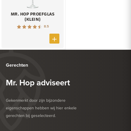
MR. HOP PROEFGLAS
(KLEIN)
8.5
Gerechten
Mr. Hop adviseert
Gekenmerkt door zijn bijzondere
eigenschappen hebben wij hier enkele
gerechten bij geselecteerd.
HEERLIJK BIJ
DROGE WORST
HEERLIJK BIJ