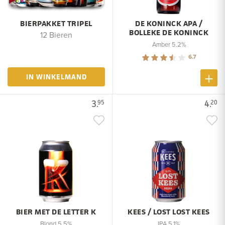
BIERPAKKET TRIPEL
DE KONINCK APA /
BOLLEKE DE KONINCK
12 Bieren
Amber 5.2%
6.7
IN WINKELMAND
3.
4.
95
20
BIER MET DE LETTER K
KEES / LOST LOST KEES
Blond 5,5%
IPA 5,1%