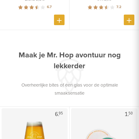
6.7
7.2
Maak je Mr. Hop avontuur nog
lekkerder
Overheerlijke bites of een glas voor de optimale
smaaksensatie
6.
1.
95
50