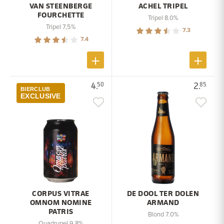
VAN STEENBERGE
ACHEL TRIPEL
FOURCHETTE
Tripel 8.0%
Tripel 7,5%
7.3
7.4
4.
2.
50
85
BIERCLUB
EXCLUSIVE
CORPUS VITRAE
DE DOOL TER DOLEN
OMNOM NOMINE
ARMAND
PATRIS
Blond 7.0%
Quadrupel 9,8%