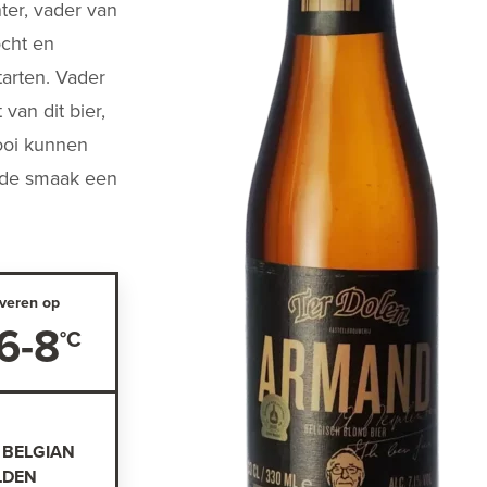
ter, vader van
ocht en
arten. Vader
 van dit bier,
ooi kunnen
n de smaak een
veren op
6-8
 BELGIAN
LDEN