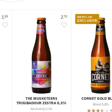
1.
2.
99
70
BIERCLUB
EXCLUSIVE
THE MUSKETEERS
CORNET GOLD B
TROUBADOUR ZESTRA 0,3%
Blond 5,8%
Alcoholvrij 0,3%
6