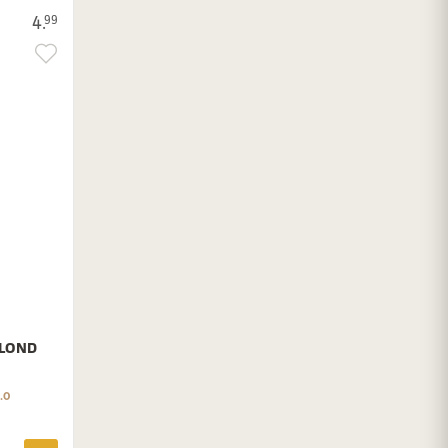
4.
99
BLOND
.0