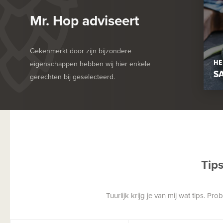
Mr. Hop adviseert
Gekenmerkt door zijn bijzondere
HE
eigenschappen hebben wij hier enkele
S
gerechten bij geselecteerd.
Tip
Tuurlijk krijg je van mij wat tips. P