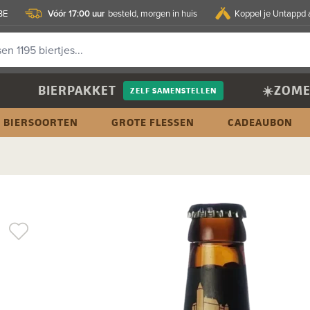
Vóór 17:00 uur
BE
besteld, morgen in huis
Koppel je Untappd 
BIERPAKKET
☀️ZOME
ZELF SAMENSTELLEN
BIERSOORTEN
GROTE FLESSEN
CADEAUBON
d