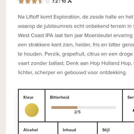
7.2 / 10
Na Liftoff komt Exploration, de zesde halte en h
waarop de jubileumreis echt onbekend terrein in 
West Coast IPA laat tien jaar Moersleutel ervarin
een strakkere kant zien, helder, fris en bitter ge
te houden. Perzik, grapefruit, citrus en een drog
vaart zonder ballast. Denk aan Hop Holland Hop,
lichter, scherper en gebouwd voor ontdekking.
Kleur
Bitterheid
Ser
Alcohol
Inhoud
Stijl