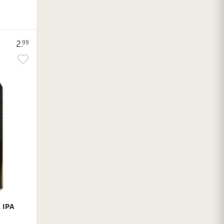
2.
99
 IPA