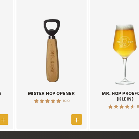
S
MISTER HOP OPENER
MR. HOP PROEF
(KLEIN)
10.0
8