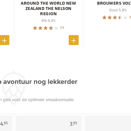
AROUND THE WORLD NEW
BROUWERS VOL
ZEALAND THE NELSON
Stout 5,8%
REGION
7
IPA 6,4%
7.7
p avontuur nog lekkerder
een glas voor de optimale smaaksensatie
4.
3.
95
95