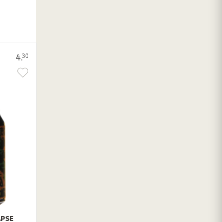
4.
30
APSE