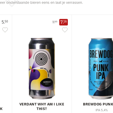
robeer onderstaande bieren eens en laat je verrassen.
5.
7.
50
16
7.
95
VERDANT WHY AM I LIKE
BREWDOG PUNK
CK
THIS?
IPA 5,4%