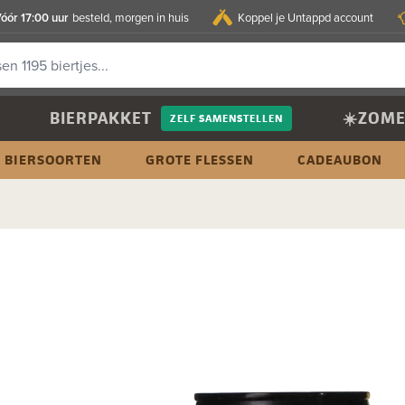
óór 17:00 uur
besteld, morgen in huis
Koppel je Untappd account
BIERPAKKET
☀️ZOME
ZELF SAMENSTELLEN
BIERSOORTEN
GROTE FLESSEN
CADEAUBON