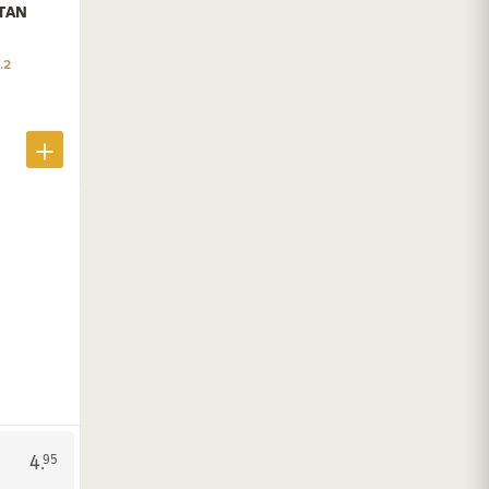
TAN
.2
4.
95