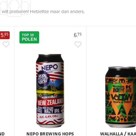
 wilt proberen! Hetzelfde maar dan anders.
5.
6.
85
75
TOP 10
POLEN
ND
NEPO BREWING HOPS
WALHALLA / KA