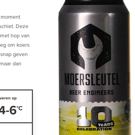
et moment
schiet. Deze
g met hop van
noeg om koers
e snap geven
 maar dan
veren op
4-6