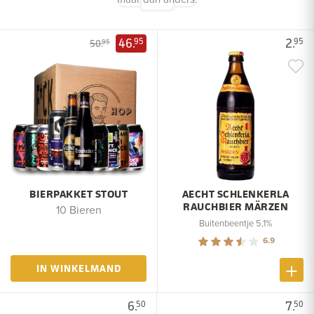
46.
2.
95
95
50.
95
BIERPAKKET STOUT
AECHT SCHLENKERLA
RAUCHBIER MÄRZEN
10 Bieren
Buitenbeentje 5,1%
6.9
IN WINKELMAND
6.
7.
50
50