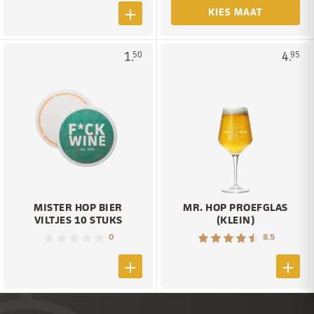
KIES MAAT
1.
4.
50
95
MISTER HOP BIER
MR. HOP PROEFGLAS
VILTJES 10 STUKS
(KLEIN)
0
8.5