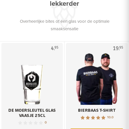
lekkerder
Overheerlijke bites of een glas voor de optimale
smaaksensatie
4.
19.
95
95
DE MOERSLEUTEL GLAS
BIERBAAS T-SHIRT
VAASJE 25CL
10.0
0