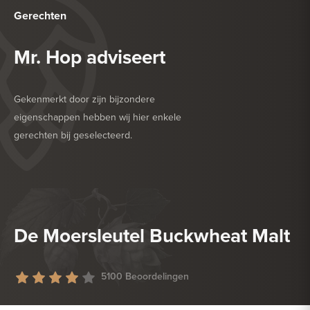
Gerechten
Mr. Hop adviseert
Gekenmerkt door zijn bijzondere
eigenschappen hebben wij hier enkele
gerechten bij geselecteerd.
HEERLIJK BIJ
DESSERT
HEERLIJK BIJ
ZACHTE KAAS
De Moersleutel Buckwheat Malt
5100 Beoordelingen