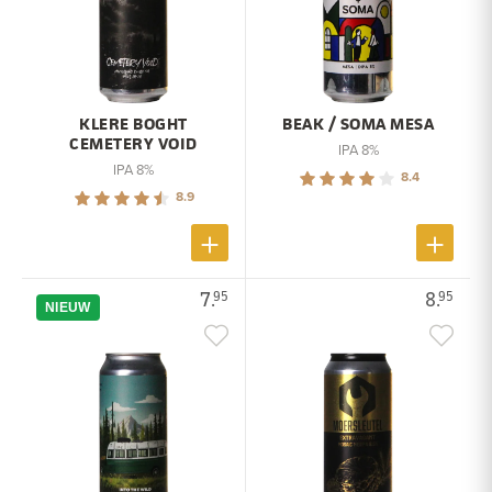
KLERE BOGHT
BEAK / SOMA MESA
CEMETERY VOID
IPA 8%
IPA 8%
8.4
8.9
7.
8.
95
95
NIEUW