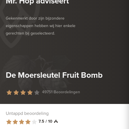
Mr. Hop adviseert
Gekenmerkt door zijn bijzondere
eigenschappen hebben wij hier enkele
gerechten bij geselecteerd.
HEERLIJK BIJ
BARBECUE
HEERLIJK BIJ
HARDE KAAS
De Moersleutel Fruit Bomb
49751 Beoordelingen
Untappd beoordeling
7.5 / 10