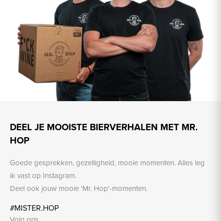
DEEL JE MOOISTE BIERVERHALEN MET MR.
HOP
Goede gesprekken, gezelligheid, mooie momenten. Alles leg
ik vast op Instagram.
Deel ook jouw mooie 'Mr. Hop'-momenten.
#MISTER.HOP
Volg ons