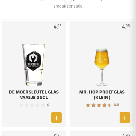
smaaksensatie
4.
4.
95
95
DE MOERSLEUTEL GLAS
MR. HOP PROEFGLAS
VAASJE 25CL
(KLEIN)
0
8.5
95
95