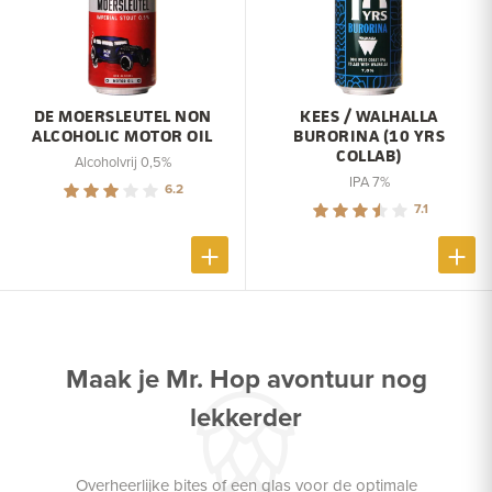
DE MOERSLEUTEL NON
KEES / WALHALLA
ALCOHOLIC MOTOR OIL
BURORINA (10 YRS
COLLAB)
Alcoholvrij 0,5%
IPA 7%
6.2
7.1
Maak je Mr. Hop avontuur nog
lekkerder
Overheerlijke bites of een glas voor de optimale