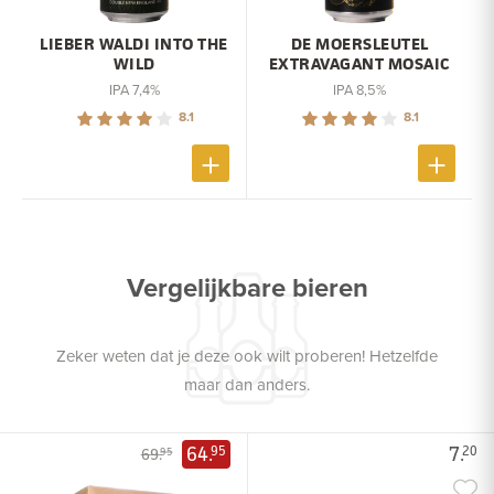
LIEBER WALDI INTO THE
DE MOERSLEUTEL
WILD
EXTRAVAGANT MOSAIC
IPA 7,4%
IPA 8,5%
8.1
8.1
Vergelijkbare bieren
Zeker weten dat je deze ook wilt proberen! Hetzelfde
maar dan anders.
64.
7.
95
20
69.
95