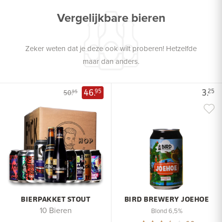
Vergelijkbare bieren
Zeker weten dat je deze ook wilt proberen! Hetzelfde
maar dan anders.
46.
3.
95
25
50.
95
BIERPAKKET STOUT
BIRD BREWERY JOEHOE
10 Bieren
Blond 6,5%