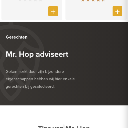
Gerechten
Mr. Hop adviseert
Gekenmerkt door zijn bijzondere
eigenschappen hebben wij hier enkele
gerechten bij geselecteerd.
HEERLIJK BIJ
BARBECUE
HEERLIJK BIJ
HARDE KAAS