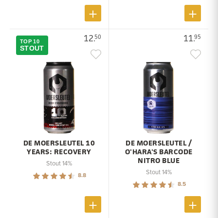
12.
11.
50
95
TOP 10
STOUT
DE MOERSLEUTEL 10
DE MOERSLEUTEL /
YEARS: RECOVERY
O'HARA'S BARCODE
NITRO BLUE
Stout 14%
Stout 14%
8.8
8.5