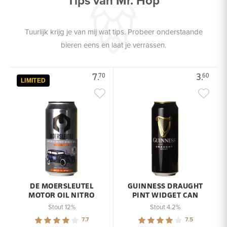
Tips van Mr. Hop
Tuurlijk krijg je van mij wat tips. Probeer onderstaande
bieren eens en laat je verrassen.
7.
3.
70
60
LIMITED
DE MOERSLEUTEL
GUINNESS DRAUGHT
MOTOR OIL NITRO
PINT WIDGET CAN
Stout 12%
Stout 4.2%
7.7
7.5