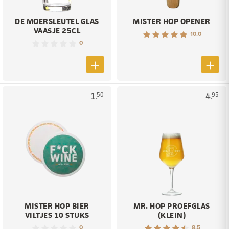
DE MOERSLEUTEL GLAS
MISTER HOP OPENER
VAASJE 25CL
10.0
0
1.
4.
50
95
MISTER HOP BIER
MR. HOP PROEFGLAS
VILTJES 10 STUKS
(KLEIN)
0
8.5