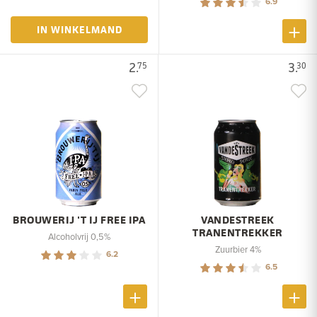
6.9
IN WINKELMAND
2.
3.
75
30
BROUWERIJ 'T IJ FREE IPA
VANDESTREEK
TRANENTREKKER
Alcoholvrij 0,5%
Zuurbier 4%
6.2
6.5