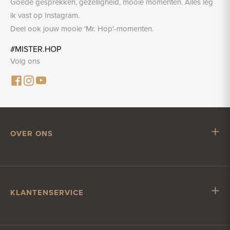
Goede gesprekken, gezelligheid, mooie momenten. Alles leg
ik vast op Instagram.
Deel ook jouw mooie 'Mr. Hop'-momenten.
#MISTER.HOP
Volg ons
OVER ONS
Mr. Hop
Samenwerken met Mr. Hop
Vacatures
KLANTENSERVICE
Impressum
Klantenservice