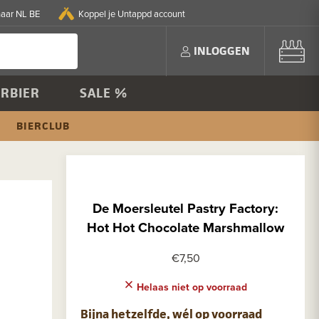
naar NL BE
Koppel je Untappd account
INLOGGEN
RBIER
SALE %
BIERCLUB
De Moersleutel Pastry Factory:
Hot Hot Chocolate Marshmallow
€7,50
Helaas niet op voorraad
Bijna hetzelfde, wél op voorraad