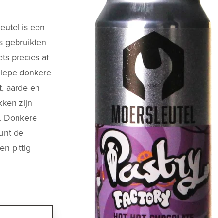
eutel is een
s gebruikten
ts precies af
diepe donkere
t, aarde en
kken zijn
. Donkere
unt de
en pittig