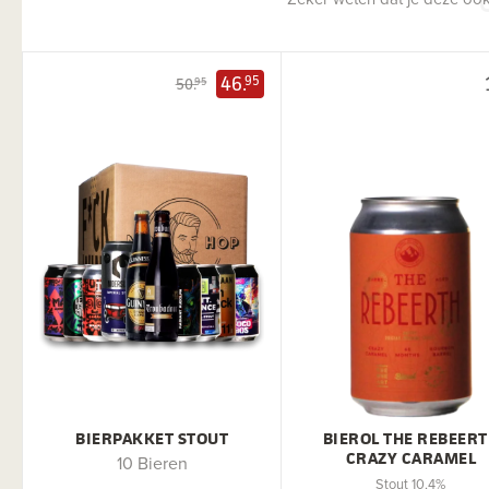
46.
95
50.
95
BIERPAKKET STOUT
BIEROL THE REBEER
CRAZY CARAMEL
10 Bieren
Stout 10,4%