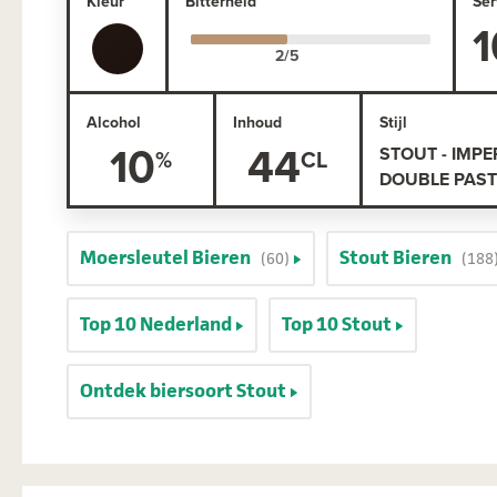
Kleur
Bitterheid
Ser
1
Alcohol
Inhoud
Stijl
10
44
STOUT - IMPER
DOUBLE PAS
Moersleutel Bieren
Stout Bieren
(60)
(188
Top 10 Nederland
Top 10 Stout
Ontdek biersoort Stout