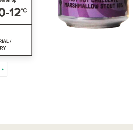
veren op
0-12
IAL /
TRY
)