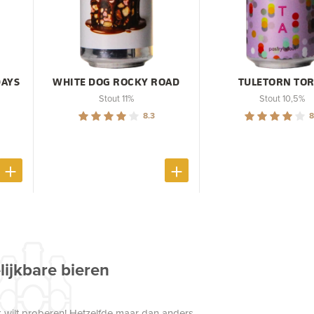
DAYS
WHITE DOG ROCKY ROAD
TULETORN TOR
Stout 11%
Stout 10,5%
8.3
8
lijkbare bieren
 wilt proberen! Hetzelfde maar dan anders.