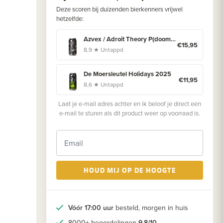
Deze scoren bij duizenden bierkenners vrijwel
hetzelfde:
Azvex / Adroit Theory P(doom) Coffee, Coconut & Maple
€15,95
8,9 ★ Untappd
De Moersleutel Holidays 2025
€11,95
8,6 ★ Untappd
Laat je e-mail adres achter en ik beloof je direct een
e-mail te sturen als dit product weer op voorraad is.
HOUD MIJ OP DE HOOGTE
Vóór 17:00 uur
besteld, morgen in huis
8000+ beoordelingen
9.8/10