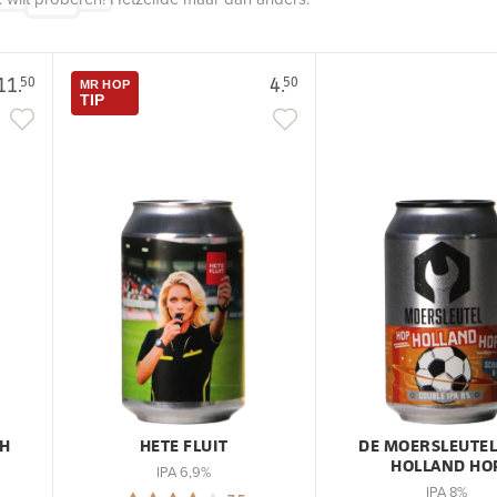
11.
4.
50
50
MR HOP
TIP
TH
HETE FLUIT
DE MOERSLEUTEL
HOLLAND HO
IPA 6,9%
IPA 8%