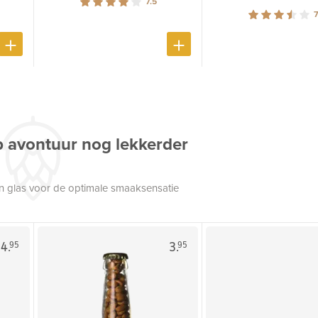
7.5
7
p avontuur nog lekkerder
een glas voor de optimale smaaksensatie
4.
3.
95
95