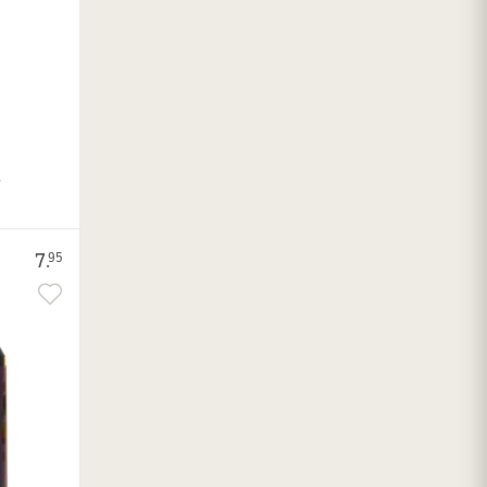
.
7.
95