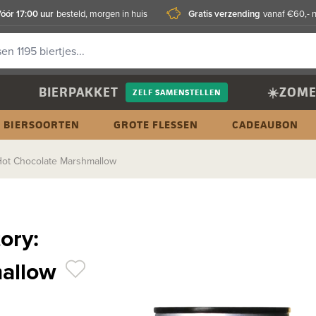
óór 17:00 uur
Gratis verzending
besteld, morgen in huis
vanaf €60,- 
BIERPAKKET
☀️ZOME
ZELF SAMENSTELLEN
BIERSOORTEN
GROTE FLESSEN
CADEAUBON
 Hot Chocolate Marshmallow
ory:
mallow