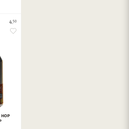
4.
50
 HOP
P