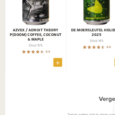
AZVEX / ADROIT THEORY
DE MOERSLEUTEL HOLI
P(DOOM) COFFEE, COCONUT
2025
& MAPLE
Stout 14%
Stout 10%
8.6
8.9
Verge
Zeker weten dat je deze ook