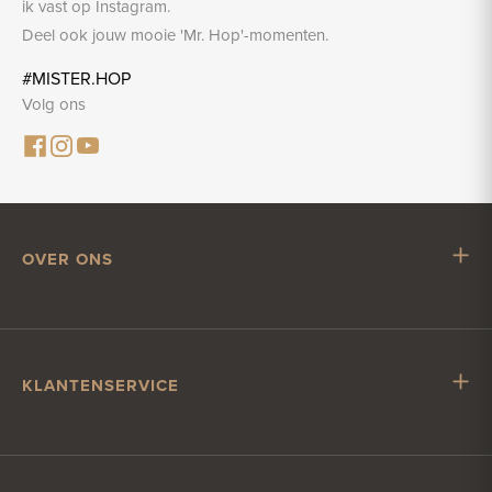
ik vast op Instagram.
Deel ook jouw mooie 'Mr. Hop'-momenten.
#MISTER.HOP
Volg ons
OVER ONS
Mr. Hop
Samenwerken met Mr. Hop
Vacatures
KLANTENSERVICE
Impressum
Klantenservice
Verzending & levering