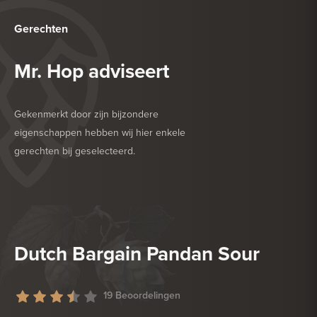
Gerechten
Mr. Hop adviseert
Gekenmerkt door zijn bijzondere
eigenschappen hebben wij hier enkele
gerechten bij geselecteerd.
HEERLIJK BIJ
BARBECUE
HEERLIJK BIJ
GEFRITUURDE SNACKS
Dutch Bargain Pandan Sour
19 Beoordelingen