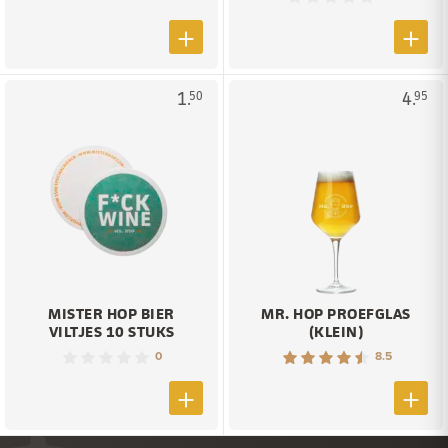
1.
4.
50
95
MISTER HOP BIER
MR. HOP PROEFGLAS
VILTJES 10 STUKS
(KLEIN)
0
8.5