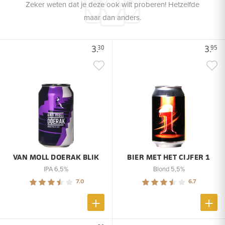
Zeker weten dat je deze ook wilt proberen! Hetzelfde
maar dan anders.
3.
3.
30
95
VAN MOLL DOERAK BLIK
BIER MET HET CIJFER 1
IPA 6,5%
Blond 5,5%
7.0
6.7