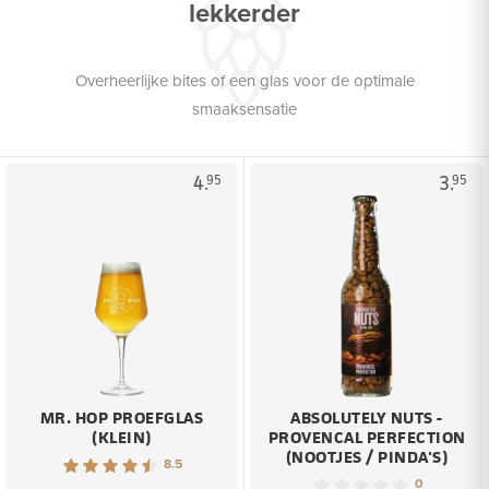
lekkerder
Overheerlijke bites of een glas voor de optimale
smaaksensatie
4.
3.
95
95
MR. HOP PROEFGLAS
ABSOLUTELY NUTS -
(KLEIN)
PROVENCAL PERFECTION
(NOOTJES / PINDA'S)
8.5
0