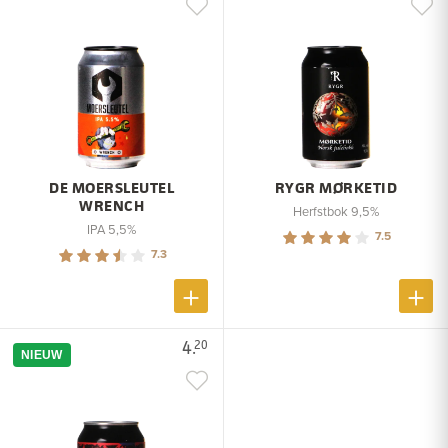
DE MOERSLEUTEL
RYGR MØRKETID
WRENCH
Herfstbok 9,5%
IPA 5,5%
7.5
7.3
4.
20
NIEUW