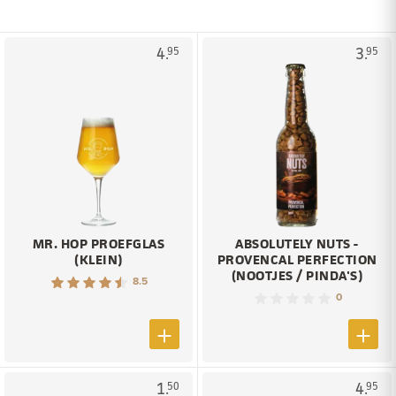
4.
3.
95
95
MR. HOP PROEFGLAS
ABSOLUTELY NUTS -
(KLEIN)
PROVENCAL PERFECTION
(NOOTJES / PINDA'S)
8.5
0
1.
4.
50
95