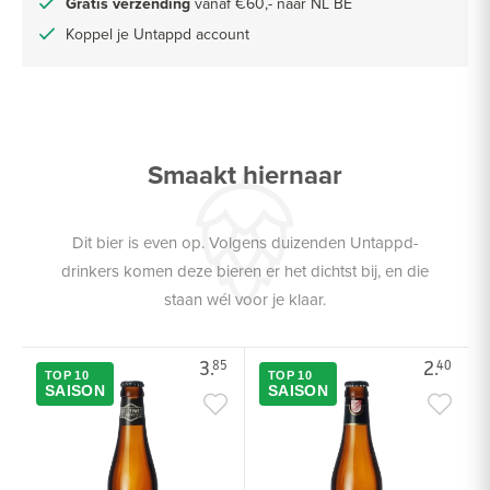
Gratis verzending
vanaf €60,- naar NL BE
Koppel je Untappd account
Smaakt hiernaar
Dit bier is even op. Volgens duizenden Untappd-
drinkers komen deze bieren er het dichtst bij, en die
staan wél voor je klaar.
3.
2.
85
40
TOP 10
TOP 10
SAISON
SAISON