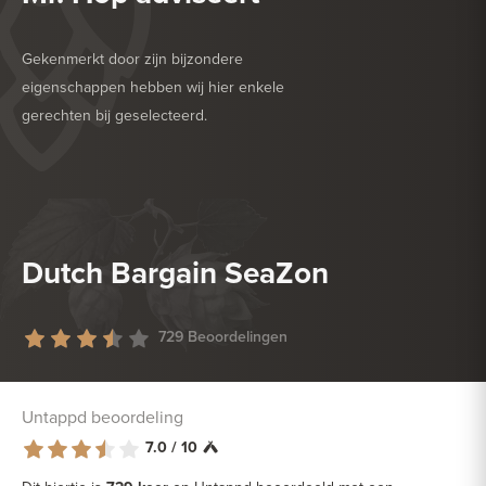
Gekenmerkt door zijn bijzondere
eigenschappen hebben wij hier enkele
gerechten bij geselecteerd.
HEERLIJK BIJ
BARBECUE
HEERLIJK BIJ
GEFRITUURDE SNACKS
Dutch Bargain SeaZon
729 Beoordelingen
Untappd beoordeling
7.0 / 10