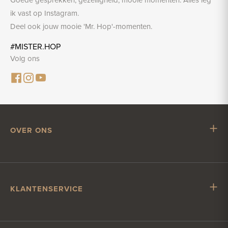
ik vast op Instagram.
Deel ook jouw mooie 'Mr. Hop'-momenten.
#MISTER.HOP
Volg ons
OVER ONS
Mr. Hop
Samenwerken met Mr. Hop
Vacatures
KLANTENSERVICE
Impressum
Klantenservice