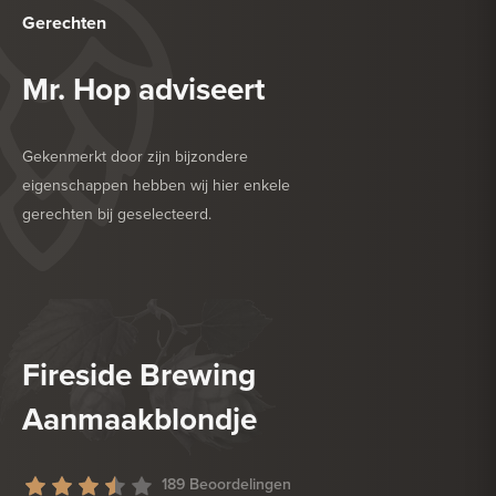
Gerechten
Mr. Hop adviseert
Gekenmerkt door zijn bijzondere
eigenschappen hebben wij hier enkele
gerechten bij geselecteerd.
HEERLIJK BIJ
BARBECUE
HEERLIJK BIJ
GEFRITUURDE SNACKS
Fireside Brewing
Aanmaakblondje
189 Beoordelingen