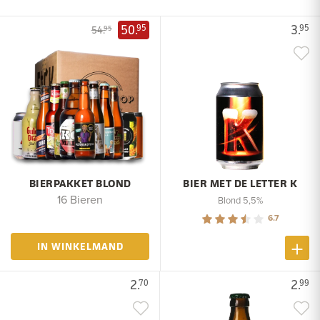
50.
3.
95
95
54.
95
BIERPAKKET BLOND
BIER MET DE LETTER K
16 Bieren
Blond 5,5%
6.7
IN WINKELMAND
2.
2.
70
99