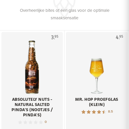
Overheerlijke bites of een glas voor de optimale
smaaksensatie
3.
4.
95
95
ABSOLUTELY NUTS -
MR. HOP PROEFGLAS
NATURAL SALTED
(KLEIN)
PINDA'S (NOOTJES /
8.5
PINDA'S)
0