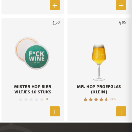
1.
4.
50
95
MISTER HOP BIER
MR. HOP PROEFGLAS
VILTJES 10 STUKS
(KLEIN)
0
8.5