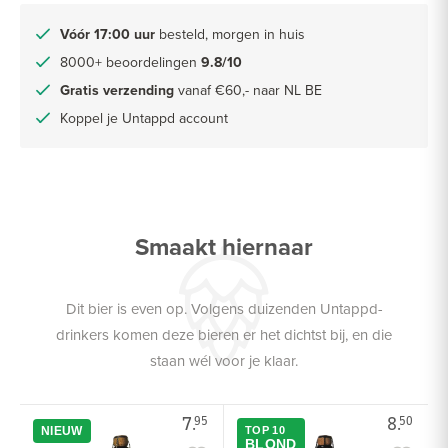
Vóór 17:00 uur
besteld, morgen in huis
8000+ beoordelingen
9.8/10
Gratis verzending
vanaf €60,- naar NL BE
Koppel je Untappd account
Smaakt hiernaar
Dit bier is even op. Volgens duizenden Untappd-
drinkers komen deze bieren er het dichtst bij, en die
staan wél voor je klaar.
7.
8.
95
50
NIEUW
TOP 10
BLOND