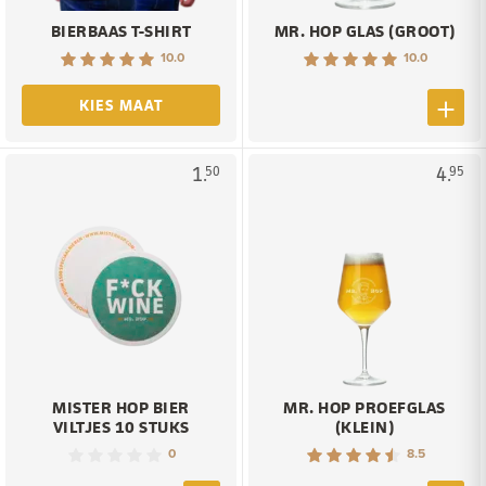
BIERBAAS T-SHIRT
MR. HOP GLAS (GROOT)
10.0
10.0
KIES MAAT
1.
4.
50
95
MISTER HOP BIER
MR. HOP PROEFGLAS
VILTJES 10 STUKS
(KLEIN)
0
8.5