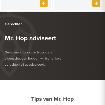
Gerechten
Mr. Hop adviseert
Gekenmerkt door zijn bijzondere
eigenschappen hebben wij hier enkele
gerechten bij geselecteerd.
HEERLIJK BIJ
BARBECUE
HEERLIJK BIJ
DROGE WORST
Tips van Mr. Hop