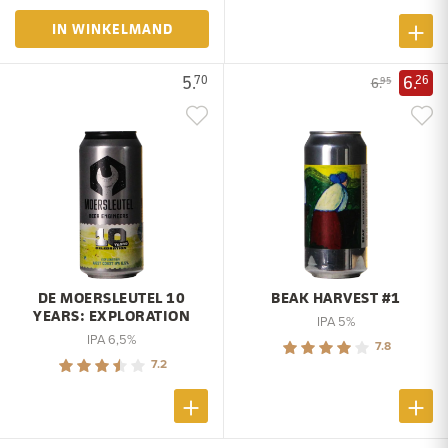
IN WINKELMAND
5.
6.
70
26
6.
95
DE MOERSLEUTEL 10
BEAK HARVEST #1
YEARS: EXPLORATION
IPA 5%
IPA 6,5%
7.8
7.2