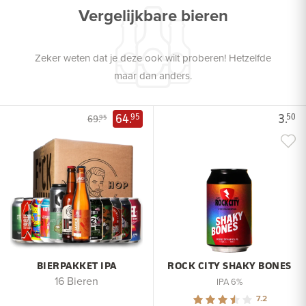
Vergelijkbare bieren
Zeker weten dat je deze ook wilt proberen! Hetzelfde
maar dan anders.
64.
3.
95
50
69.
95
BIERPAKKET IPA
ROCK CITY SHAKY BONES
16 Bieren
IPA 6%
7.2