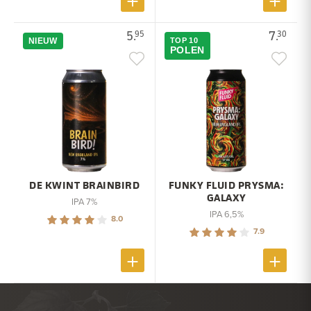
5.
7.
95
30
NIEUW
TOP 10
POLEN
DE KWINT BRAINBIRD
FUNKY FLUID PRYSMA:
GALAXY
IPA 7%
IPA 6,5%
8.0
7.9