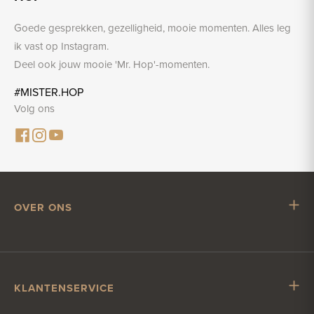
Goede gesprekken, gezelligheid, mooie momenten. Alles leg
ik vast op Instagram.
Deel ook jouw mooie 'Mr. Hop'-momenten.
#MISTER.HOP
Volg ons
OVER ONS
Mr. Hop
Samenwerken met Mr. Hop
Vacatures
KLANTENSERVICE
Impressum