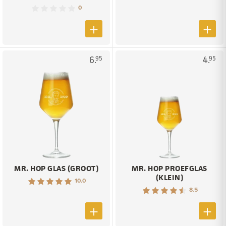
0
6.
4.
95
95
MR. HOP GLAS (GROOT)
MR. HOP PROEFGLAS
(KLEIN)
10.0
8.5