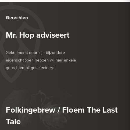
Gerechten
Mr. Hop adviseert
Gekenmerkt door zijn bijzondere
eigenschappen hebben wij hier enkele
gerechten bij geselecteerd.
HEERLIJK BIJ
DROGE WORST
HEERLIJK BIJ
GEFRITUURDE SNACKS
Folkingebrew / Floem The Last
Tale