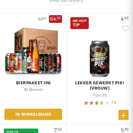
maar dan anders.
64.
4.
95
40
69.
95
MR HOP
TIP
BIERPAKKET IPA
LEKKER GEWERKT PIK!
(VROUW)
16 Bieren
Tripel 8%
7.2
IN WINKELMAND
7.
5.
50
90
TOP 10