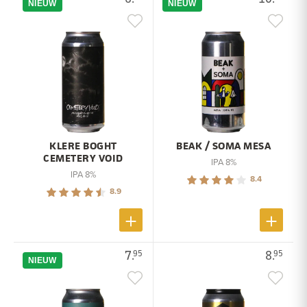
NIEUW
NIEUW
KLERE BOGHT
BEAK / SOMA MESA
CEMETERY VOID
IPA 8%
IPA 8%
8.4
8.9
7.
8.
95
95
NIEUW