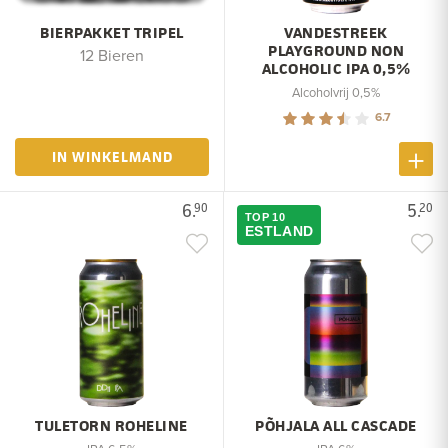
BIERPAKKET TRIPEL
VANDESTREEK
PLAYGROUND NON
12 Bieren
ALCOHOLIC IPA 0,5%
Alcoholvrij 0,5%
6.7
IN WINKELMAND
6.
5.
90
20
TOP 10
ESTLAND
TULETORN ROHELINE
PÕHJALA ALL CASCADE