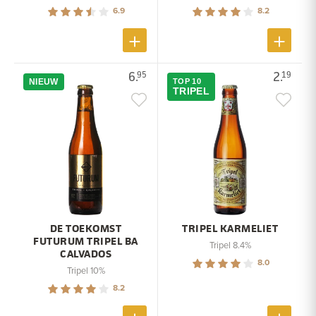
6.9
8.2
6.
2.
95
19
NIEUW
TOP 10
TRIPEL
DE TOEKOMST
TRIPEL KARMELIET
FUTURUM TRIPEL BA
Tripel 8.4%
CALVADOS
8.0
Tripel 10%
8.2