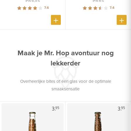
IPA 6,5%
IPA 6%
7.6
7.4
Maak je Mr. Hop avontuur nog
lekkerder
Overheerlijke bites of een glas voor de optimale
smaaksensatie
3.
3.
95
95