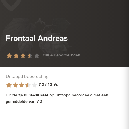
DROGE WORST
HEERLIJK BIJ
GEFRITUURDE SNACKS
Frontaal Andreas
31484 Beoordelingen
Untappd beoordeling
7.2 / 10
Dit biertje is
31484 keer
op Untappd beoordeeld met een
gemiddelde van 7.2