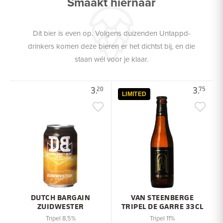
Smaakt hiernaar
Dit bier is even op. Volgens duizenden Untappd-
drinkers komen deze bieren er het dichtst bij, en die
staan wél voor je klaar.
3.
3.
20
75
LIMITED
DUTCH BARGAIN
VAN STEENBERGE
ZUIDWESTER
TRIPEL DE GARRE 33CL
Tripel 8,5%
Tripel 11%