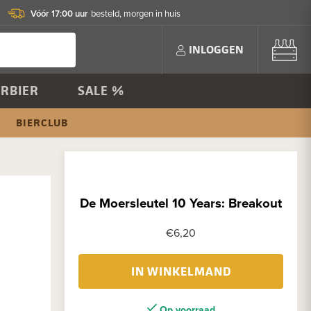
Vóór 17:00 uur
besteld, morgen in huis
INLOGGEN
RBIER
SALE %
BIERCLUB
De Moersleutel 10 Years: Breakout
€6,20
IN WINKELMAND
Op voorraad