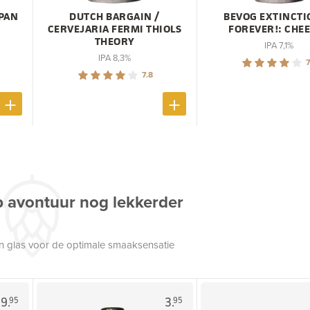
PAN
DUTCH BARGAIN /
BEVOG EXTINCTI
CERVEJARIA FERMI THIOLS
FOREVER!: CHE
THEORY
IPA 7,1%
IPA 8,3%
7
7.8
p avontuur nog lekkerder
een glas voor de optimale smaaksensatie
9.
3.
95
95