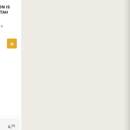
ON IS
ETAH
.6
4.
95