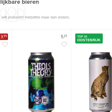
lijkbare bieren
 wilt proberen! Hetzelfde maar dan anders.
3.
5.
99
25
TOP 10
OOSTENRIJK