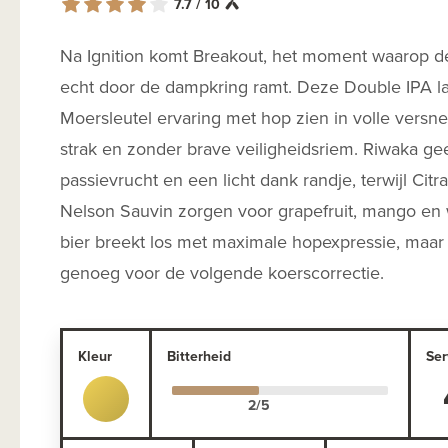
7.7 / 10
Na Ignition komt Breakout, het moment waarop de
echt door de dampkring ramt. Deze Double IPA laa
Moersleutel ervaring met hop zien in volle versnel
strak en zonder brave veiligheidsriem. Riwaka gee
passievrucht en een licht dank randje, terwijl Citr
Nelson Sauvin zorgen voor grapefruit, mango en wi
bier breekt los met maximale hopexpressie, maar
genoeg voor de volgende koerscorrectie.
Kleur
Bitterheid
Ser