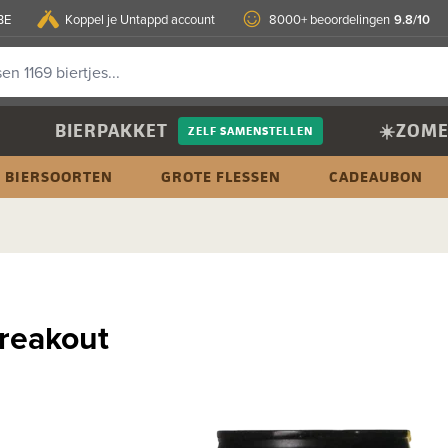
9.8/10
BE
Koppel je Untappd account
8000+ beoordelingen
BIERPAKKET
☀️ZOME
ZELF SAMENSTELLEN
BIERSOORTEN
GROTE FLESSEN
CADEAUBON
Breakout