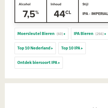
Alcohol
Inhoud
Stijl
7,5
44
IPA - IMPERIA
Moersleutel Bieren
IPA Bieren
(60)
(266)
Top 10 Nederland
Top 10 IPA
Ontdek biersoort IPA