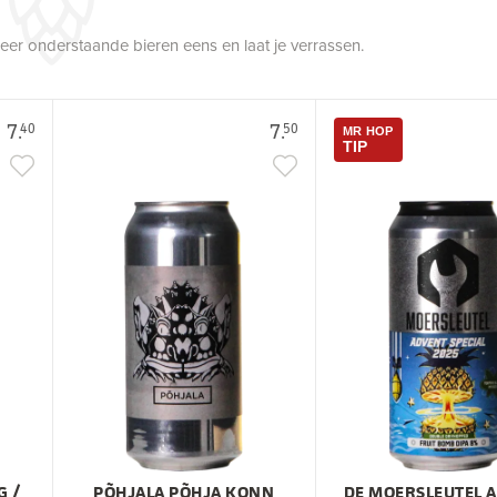
robeer onderstaande bieren eens en laat je verrassen.
7.
7.
40
50
MR HOP
TIP
G /
PÕHJALA PÕHJA KONN
DE MOERSLEUTEL 