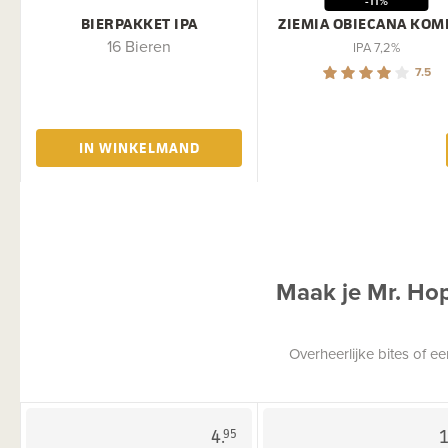
-11%
BIERPAKKET IPA
ZIEMIA OBIECANA KOM
16 Bieren
IPA 7,2%
7.5
IN WINKELMAND
Maak je Mr. Ho
Overheerlijke bites of 
4.
1
95