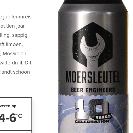
 jubileumreis
t tien jaar
ling, sappig,
ft limoen,
a, Mosaic en
tte druif. Dit
 landt schoon
veren op
4-6