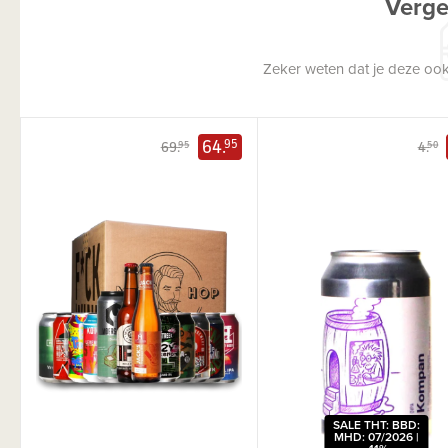
Verge
Zeker weten dat je deze ook
64.
95
69.
4.
95
50
SALE THT: BBD:
MHD: 07/2026 |