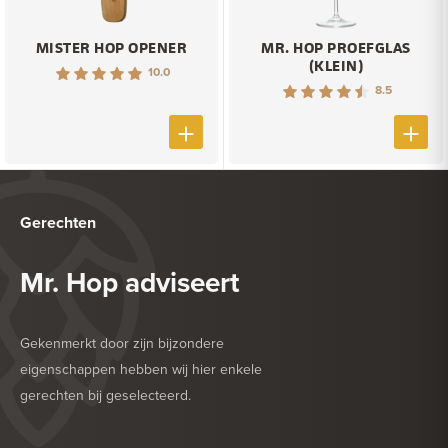
MISTER HOP OPENER
MR. HOP PROEFGLAS
(KLEIN)
10.0
8.5
Gerechten
Mr. Hop adviseert
Gekenmerkt door zijn bijzondere
eigenschappen hebben wij hier enkele
gerechten bij geselecteerd.
HEERLIJK BIJ
SALADE
HEERLIJK BIJ