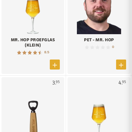
MR. HOP PROEFGLAS
PET - MR. HOP
(KLEIN)
0
8.5
3.
4.
95
95