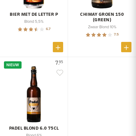
BIER MET DE LETTER P
CHIMAY GROEN 150
(GREEN)
Blond 5,5%
Zwaar Blond 10%
6.7
7.5
7.
95
NIEUW
PADEL BLOND 6.0 75CL
Blond 6%