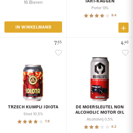
TÅRT-KAGGEN
16 Bieren
Porter 13%
8.4
IN WINKELMAND
7.
4.
65
40
TRZECH KUMPLI IDIOTA
DE MOERSLEUTEL NON
ALCOHOLIC MOTOR OIL
Stout 10,5%
Alcoholvrij 0,5%
7.8
6.2