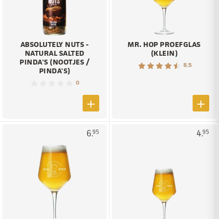
ABSOLUTELY NUTS -
MR. HOP PROEFGLAS
NATURAL SALTED
(KLEIN)
PINDA'S (NOOTJES /
8.5
PINDA'S)
0
6.
4.
95
95