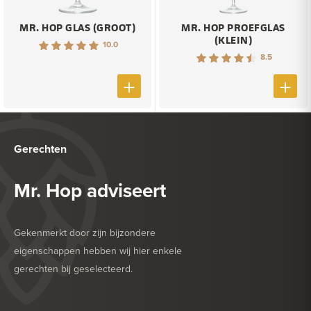
MR. HOP GLAS (GROOT)
MR. HOP PROEFGLAS
(KLEIN)
10.0
8.5
Gerechten
Mr. Hop adviseert
Gekenmerkt door zijn bijzondere
eigenschappen hebben wij hier enkele
gerechten bij geselecteerd.
HEERLIJK BIJ
BARBECUE
HEERLIJK BIJ
GEFRITUURDE SNACKS