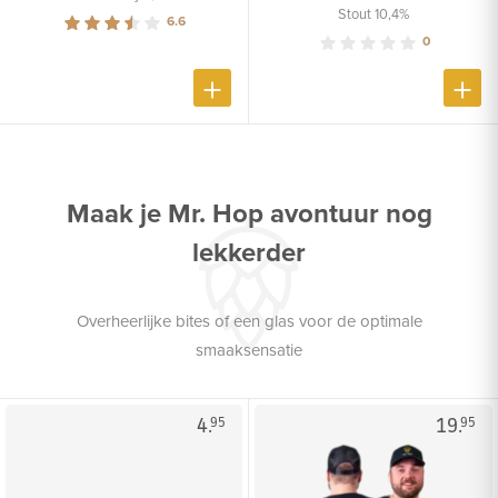
Stout 10,4%
6.6
0
Maak je Mr. Hop avontuur nog
lekkerder
Overheerlijke bites of een glas voor de optimale
smaaksensatie
4.
19.
95
95