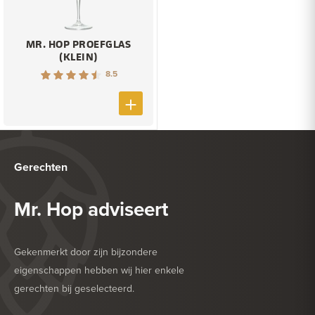
MR. HOP PROEFGLAS
(KLEIN)
8.5
Gerechten
Mr. Hop adviseert
Gekenmerkt door zijn bijzondere
eigenschappen hebben wij hier enkele
gerechten bij geselecteerd.
HEERLIJK BIJ
BARBECUE
HEERLIJK BIJ