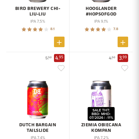
BIRD BREWERY CHI-
HOOGLANDER
LIU-LIU
#HOPSOFGOD
IPA 7,5%
IPA 9,1%
8.1
7.8
4.
3.
95
99
5.
4.
50
50
SALE THT:
BBD: MHD:
07/2026 | -11%
DUTCH BARGAIN
ZIEMIA OBIECANA
TAILSLIDE
KOMPAN
IPA 7,4%
IPA 7,2%