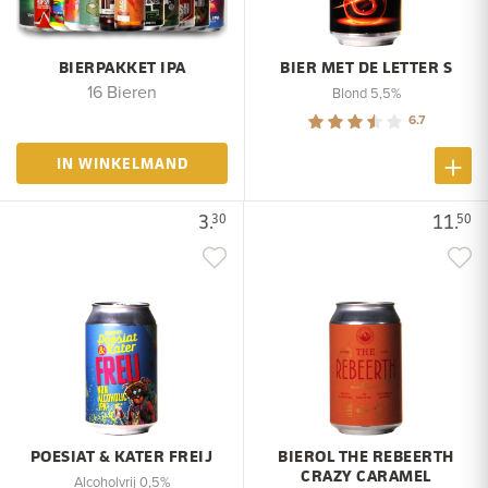
BIERPAKKET IPA
BIER MET DE LETTER S
16 Bieren
Blond 5,5%
6.7
IN WINKELMAND
3.
11.
30
50
POESIAT & KATER FREIJ
BIEROL THE REBEERTH
CRAZY CARAMEL
Alcoholvrij 0,5%