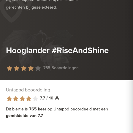
gerechten bij geselecteerd.
HEERLIJK BIJ
BARBECUE
HEERLIJK BIJ
DROGE WORST
Hooglander #RiseAndShine
765 Beoordelingen
Untappd beoordeling
7.7 / 10
Dit biertje is
765 keer
op Untappd beoordeeld met een
gemiddelde van 7.7