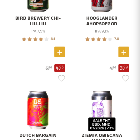
BIRD BREWERY CHI-
HOOGLANDER
LIU-LIU
#HOPSOFGOD
IPA 7,5%
IPA 9,1%
8.1
7.8
4.
3.
95
99
5.
4.
50
50
SALE THT:
BBD: MHD:
07/2026 | -11%
DUTCH BARGAIN
ZIEMIA OBIECANA