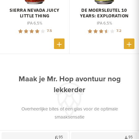
SIERRA NEVADA JUICY
DE MOERSLEUTEL 10
LITTLE THING
YEARS: EXPLORATION
IPA 6,5%
IPA 6,5%
7.5
7.2
Maak je Mr. Hop avontuur nog
lekkerder
Overheerlijke bites of een glas voor de optimale
smaaksensatie
6.
4.
95
95