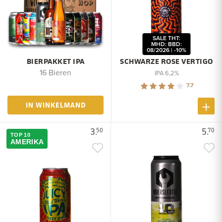
SALE THT:
MHD: BBD:
08/2026 | -10%
BIERPAKKET IPA
SCHWARZE ROSE VERTIGO
16 Bieren
IPA 6,2%
7.7
IN WINKELMAND
3.
5.
50
70
TOP 10
AMERIKA