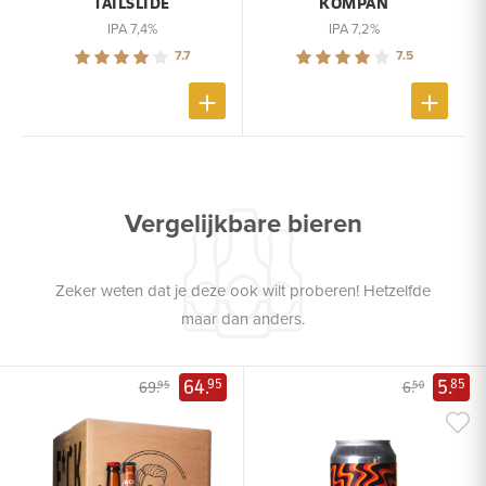
TAILSLIDE
KOMPAN
IPA 7,4%
IPA 7,2%
7.7
7.5
Vergelijkbare bieren
Zeker weten dat je deze ook wilt proberen! Hetzelfde
maar dan anders.
64.
5.
95
85
69.
6.
95
50