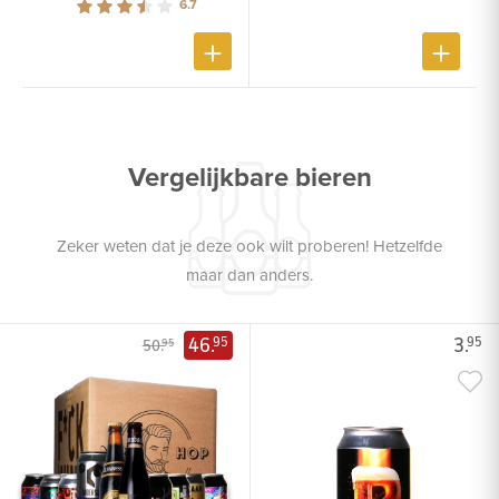
6.7
Vergelijkbare bieren
Zeker weten dat je deze ook wilt proberen! Hetzelfde
maar dan anders.
46.
3.
95
95
50.
95