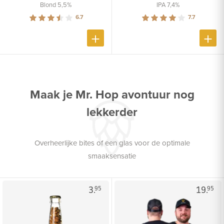
Blond 5,5%
IPA 7,4%
6.7
7.7
Maak je Mr. Hop avontuur nog
lekkerder
Overheerlijke bites of een glas voor de optimale
smaaksensatie
3.
19.
95
95