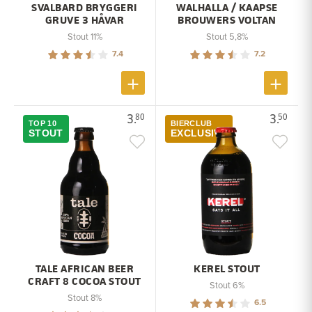
SVALBARD BRYGGERI
WALHALLA / KAAPSE
GRUVE 3 HÅVAR
BROUWERS VOLTAN
Stout 11%
Stout 5,8%
7.4
7.2
3.
3.
80
50
TOP 10
BIERCLUB
STOUT
EXCLUSIVE
TALE AFRICAN BEER
KEREL STOUT
CRAFT 8 COCOA STOUT
Stout 6%
Stout 8%
6.5