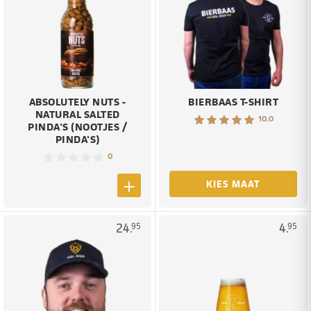
ABSOLUTELY NUTS -
BIERBAAS T-SHIRT
NATURAL SALTED
10.0
PINDA'S (NOOTJES /
PINDA'S)
0
KIES MAAT
24.
4.
95
95