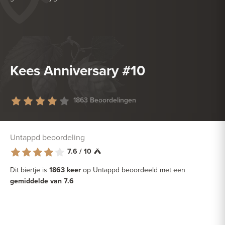
HEERLIJK BIJ
DESSERT
HEERLIJK BIJ
ZACHTE KAAS
Kees Anniversary #10
1863 Beoordelingen
Untappd beoordeling
7.6 / 10
Dit biertje is
1863 keer
op Untappd beoordeeld met een
gemiddelde van 7.6