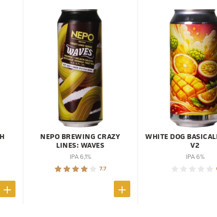
TH
NEPO BREWING CRAZY
WHITE DOG BASICAL
LINES: WAVES
V2
IPA 6,1%
IPA 6%
7.7