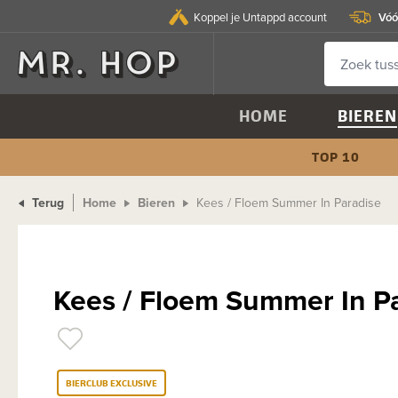
Vóó
Koppel je Untappd account
HOME
BIEREN
TOP 10
Terug
Home
Bieren
Kees / Floem Summer In Paradise
Kees / Floem Summer In P
BIERCLUB EXCLUSIVE