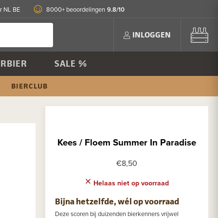
9.8/10
r NL BE
8000+ beoordelingen
INLOGGEN
RBIER
SALE %
BIERCLUB
Kees / Floem Summer In Paradise
€8,50
Helaas niet op voorraad
Bijna hetzelfde, wél op voorraad
Deze scoren bij duizenden bierkenners vrijwel