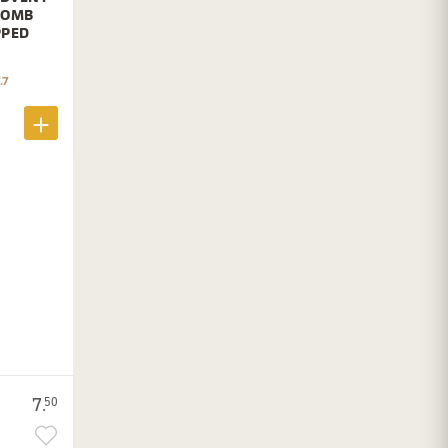
 BOMB
PPED
.7
7.
50