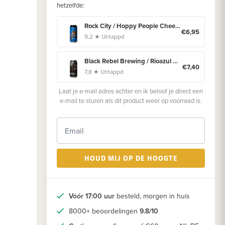
hetzelfde:
Rock City / Hoppy People Cheeky Bastard
€6,95
9,2 ★ Untappd
Black Rebel Brewing / Rioazul Helter Skelter
€7,40
7,8 ★ Untappd
Laat je e-mail adres achter en ik beloof je direct een
e-mail te sturen als dit product weer op voorraad is.
HOUD MIJ OP DE HOOGTE
Vóór 17:00 uur
besteld, morgen in huis
8000+ beoordelingen
9.8/10