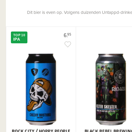
Dit bier is even op. Volgens duizenden Untappd-drinkers
6.
95
TOP 10
IPA
ROCK CITY / HOPPY PEOPLE
BLACK REBEL BREWIN