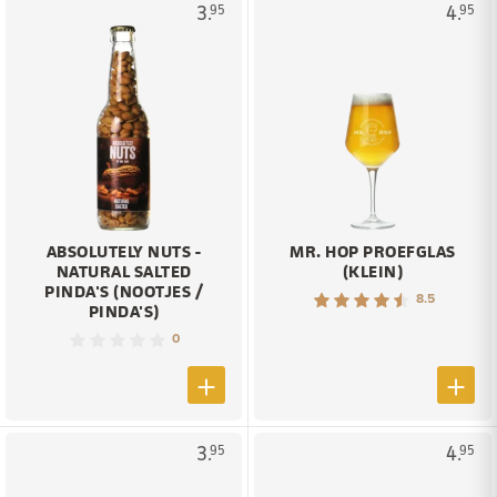
3.
4.
95
95
ABSOLUTELY NUTS -
MR. HOP PROEFGLAS
NATURAL SALTED
(KLEIN)
PINDA'S (NOOTJES /
8.5
PINDA'S)
0
3.
4.
95
95