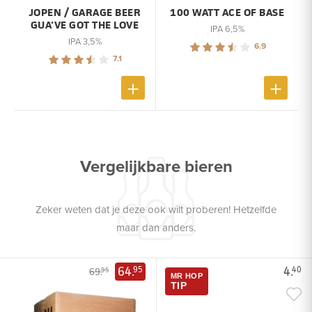
JOPEN / GARAGE BEER
100 WATT ACE OF BASE
GUA'VE GOT THE LOVE
IPA 6,5%
IPA 3,5%
6.9
7.1
Vergelijkbare bieren
Zeker weten dat je deze ook wilt proberen! Hetzelfde
maar dan anders.
64.
4.
95
40
69.
95
MR HOP
TIP