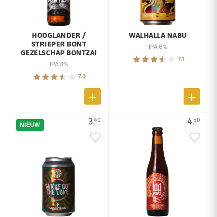
HOOGLANDER /
WALHALLA NABU
STRIEPER BONT
IPA 6%
GEZELSCHAP BONTZAI
7.1
IPA 8%
7.3
3.
4.
40
50
NIEUW