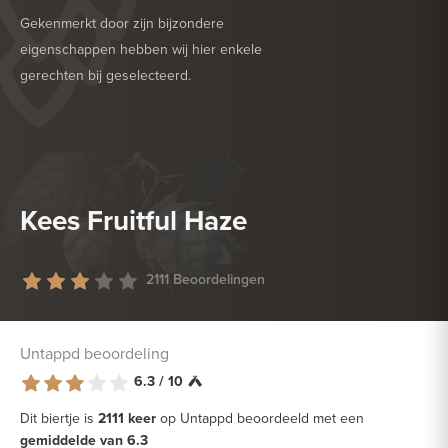
Gekenmerkt door zijn bijzondere
eigenschappen hebben wij hier enkele
gerechten bij geselecteerd.
HEERLIJK BIJ
BARBECUE
HEERLIJK BIJ
VEGETARISCH
Kees Fruitful Haze
2111 Beoordelingen
Untappd beoordeling
6.3 / 10
Dit biertje is
2111 keer
op Untappd beoordeeld met een
gemiddelde van 6.3