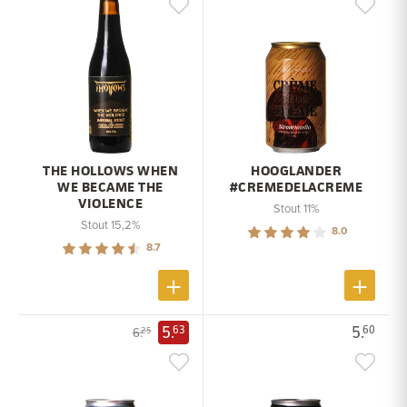
THE HOLLOWS WHEN
HOOGLANDER
WE BECAME THE
#CREMEDELACREME
VIOLENCE
Stout 11%
Stout 15,2%
8.0
8.7
5.
5.
63
60
6.
25