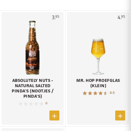
3.
4.
95
95
ABSOLUTELY NUTS -
MR. HOP PROEFGLAS
NATURAL SALTED
(KLEIN)
PINDA'S (NOOTJES /
8.5
PINDA'S)
0