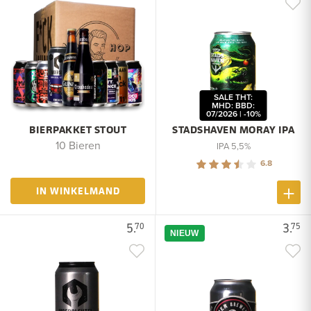
SALE THT:
MHD: BBD:
07/2026 | -10%
BIERPAKKET STOUT
STADSHAVEN MORAY IPA
10 Bieren
IPA 5,5%
6.8
IN WINKELMAND
5.
3.
70
75
NIEUW