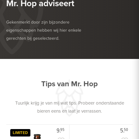
Mr. Hop adviseert
Gekenmerkt door zijn bijzondere
eigenschappen hebben wij hier enkele
gerechten bij geselecteerd.
HEERLIJK BIJ
DESSERT
HEERLIJK BIJ
ZACHTE KAAS
Tips van Mr. Hop
Tuurlijk krijg je van mij wat tips. Probeer onderstaande
bieren eens en laat je verrassen.
9.
5.
95
50
LIMITED