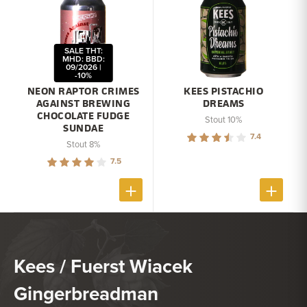
SALE THT:
MHD: BBD:
09/2026 |
-10%
NEON RAPTOR CRIMES
KEES PISTACHIO
AGAINST BREWING
DREAMS
CHOCOLATE FUDGE
Stout 10%
SUNDAE
7.4
Stout 8%
7.5
Kees / Fuerst Wiacek
Gingerbreadman