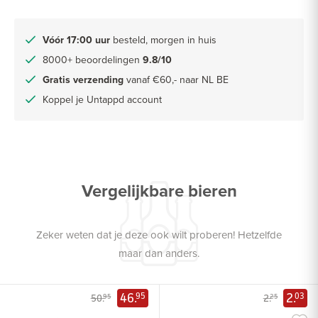
Vóór 17:00 uur
besteld, morgen in huis
8000+ beoordelingen
9.8/10
Gratis verzending
vanaf €60,- naar NL BE
Koppel je Untappd account
Vergelijkbare bieren
Zeker weten dat je deze ook wilt proberen! Hetzelfde
maar dan anders.
46.
2.
95
03
50.
2.
95
25