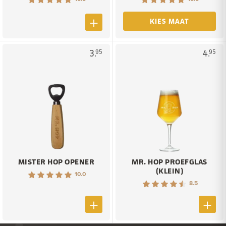
KIES MAAT
3.
4.
95
95
MISTER HOP OPENER
MR. HOP PROEFGLAS
(KLEIN)
10.0
8.5