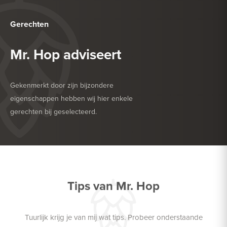
Gerechten
Mr. Hop adviseert
Gekenmerkt door zijn bijzondere
eigenschappen hebben wij hier enkele
gerechten bij geselecteerd.
HEERLIJK BIJ
BARBECUE
HEERLIJK BIJ
VEGETARISCH
Tips van Mr. Hop
Tuurlijk krijg je van mij wat tips. Probeer onderstaande