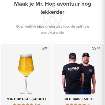
Maak je Mr. Hop avontuur nog
lekkerder
Overheerlijke bites of een glas voor de optimale
smaaksensatie
6.
19.
95
95
MR. HOP GLAS (GROOT)
BIERBAAS T-SHIRT
10.0
10.0