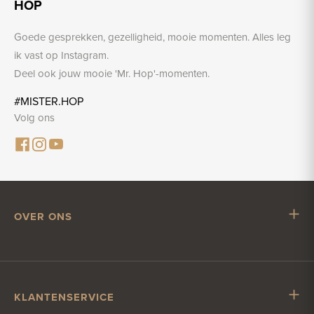
HOP
Goede gesprekken, gezelligheid, mooie momenten. Alles leg
ik vast op Instagram.
Deel ook jouw mooie 'Mr. Hop'-momenten.
#MISTER.HOP
Volg ons
OVER ONS
Mr. Hop
Samenwerken met Mr. Hop
Vacatures
KLANTENSERVICE
Impressum