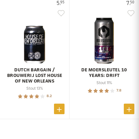
5.
7.
95
50
DUTCH BARGAIN /
DE MOERSLEUTEL 10
BROUWERIJ LOST HOUSE
YEARS: DRIFT
OF NEW ORLEANS
Stout 11%
Stout 13%
7.8
8.2