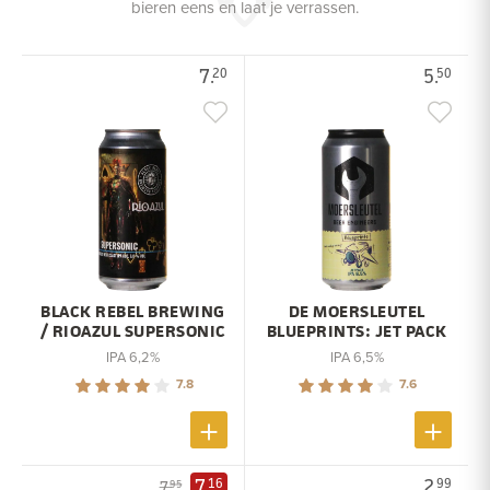
bieren eens en laat je verrassen.
7.
5.
20
50
BLACK REBEL BREWING
DE MOERSLEUTEL
/ RIOAZUL SUPERSONIC
BLUEPRINTS: JET PACK
IPA 6,2%
IPA 6,5%
7.8
7.6
7.
2.
16
99
7.
95