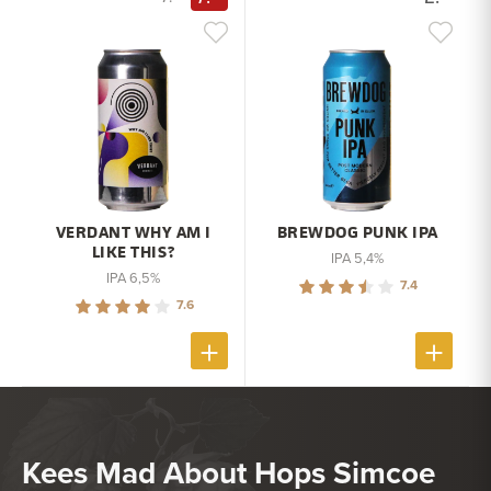
VERDANT WHY AM I
BREWDOG PUNK IPA
LIKE THIS?
IPA 5,4%
IPA 6,5%
7.4
7.6
Kees Mad About Hops Simcoe