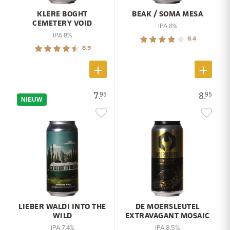
KLERE BOGHT
BEAK / SOMA MESA
CEMETERY VOID
IPA 8%
IPA 8%
8.4
8.9
7.
8.
95
95
NIEUW
LIEBER WALDI INTO THE
DE MOERSLEUTEL
WILD
EXTRAVAGANT MOSAIC
IPA 7,4%
IPA 8,5%