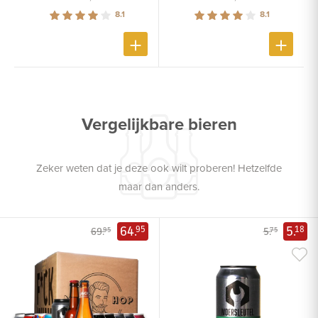
8.1
8.1
Vergelijkbare bieren
Zeker weten dat je deze ook wilt proberen! Hetzelfde
maar dan anders.
64.
5.
95
18
69.
5.
95
75