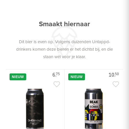
Smaakt hiernaar
Dit bier is even op. Volgens duizenden Untappd-
drinkers komen deze bieren er het dichtst bij, en die
staan wél voor je klaar.
6.
10.
75
50
NIEUW
NIEUW