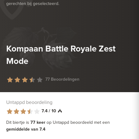
gerechten bij geselecteerd.
HEERLIJK BIJ
GEFRITUURDE SNACKS
HEERLIJK BIJ
SALADE
Kompaan Battle Royale Zest
Mode
77 Beoordelingen
Untappd beoordeling
7.4 / 10
Dit biertje is
77 keer
op Untappd beoordeeld met een
gemiddelde van 7.4