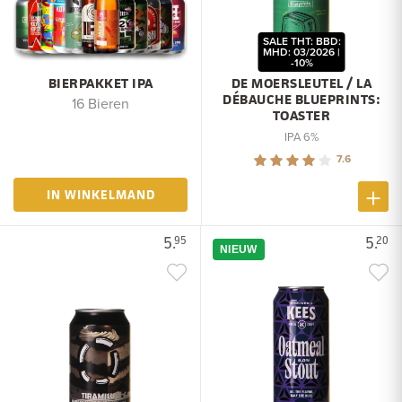
SALE THT: BBD:
MHD: 03/2026 |
-10%
BIERPAKKET IPA
DE MOERSLEUTEL / LA
DÉBAUCHE BLUEPRINTS:
16 Bieren
TOASTER
IPA 6%
7.6
IN WINKELMAND
5.
5.
95
20
NIEUW