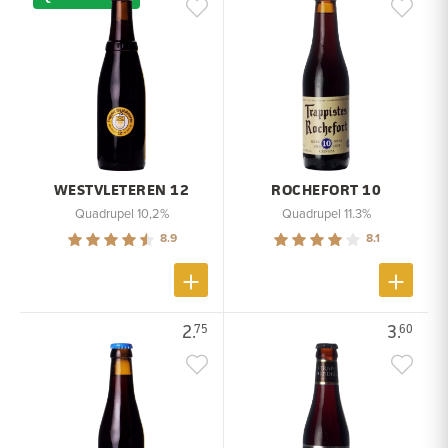
WESTVLETEREN 12
ROCHEFORT 10
Quadrupel 10,2%
Quadrupel 11.3%
8.9
8.1
2.
3.
75
60