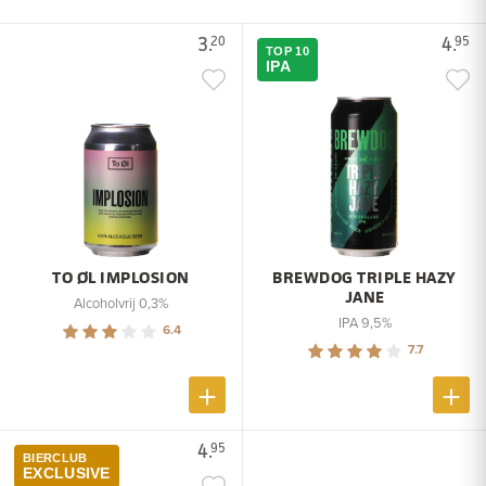
3.
4.
20
95
TOP 10
IPA
TO ØL IMPLOSION
BREWDOG TRIPLE HAZY
JANE
Alcoholvrij 0,3%
IPA 9,5%
6.4
7.7
4.
95
BIERCLUB
EXCLUSIVE