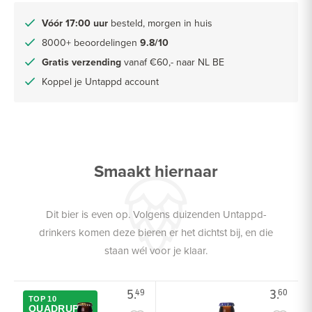
Vóór 17:00 uur
besteld, morgen in huis
8000+ beoordelingen
9.8/10
Gratis verzending
vanaf €60,- naar NL BE
Koppel je Untappd account
Smaakt hiernaar
Dit bier is even op. Volgens duizenden Untappd-
drinkers komen deze bieren er het dichtst bij, en die
staan wél voor je klaar.
5.
3.
49
60
TOP 10
QUADRUPEL