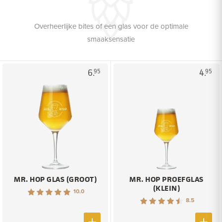
Overheerlijke bites of een glas voor de optimale
smaaksensatie
6.
4.
95
95
MR. HOP GLAS (GROOT)
MR. HOP PROEFGLAS
(KLEIN)
10.0
8.5