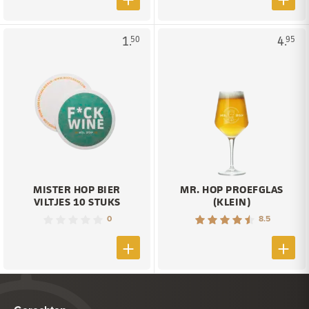
1.
4.
50
95
MISTER HOP BIER
MR. HOP PROEFGLAS
VILTJES 10 STUKS
(KLEIN)
0
8.5