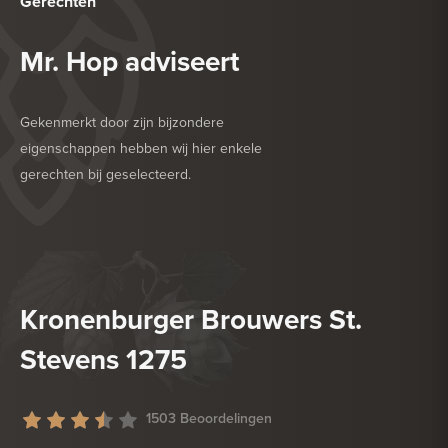
Gerechten
Mr. Hop adviseert
Gekenmerkt door zijn bijzondere
eigenschappen hebben wij hier enkele
gerechten bij geselecteerd.
HEERLIJK BIJ
DESSERT
HEERLIJK BIJ
HARDE KAAS
Kronenburger Brouwers St.
Stevens 1275
1503 Beoordelingen