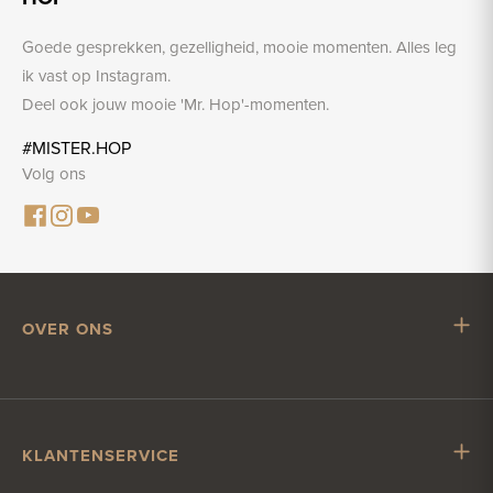
Goede gesprekken, gezelligheid, mooie momenten. Alles leg
ik vast op Instagram.
Deel ook jouw mooie 'Mr. Hop'-momenten.
#MISTER.HOP
Volg ons
OVER ONS
Mr. Hop
Samenwerken met Mr. Hop
Vacatures
KLANTENSERVICE
Impressum