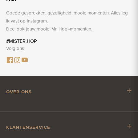
Goede gesprekken, gezelligheid, mooie momenten. Alles leg
ik vast op Instagram.
Deel ook jouw mooie 'Mr. Hop'-momenten.
#MISTER.HOP
Volg ons
OVER ONS
Mr. Hop
Samenwerken met Mr. Hop
Vacatures
KLANTENSERVICE
Impressum