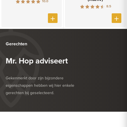
10.0
8.5
Gerechten
Mr. Hop adviseert
Gekenmerkt door zijn bijzondere
eigenschappen hebben wij hier enkele
gerechten bij geselecteerd.
HEERLIJK BIJ
DESSERT
HEERLIJK BIJ
ZACHTE KAAS