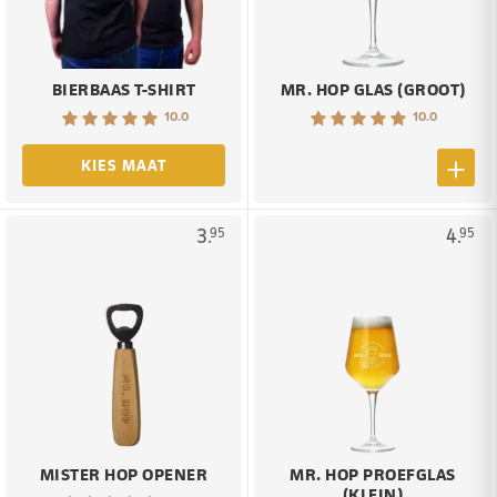
BIERBAAS T-SHIRT
MR. HOP GLAS (GROOT)
10.0
10.0
KIES MAAT
3.
4.
95
95
MISTER HOP OPENER
MR. HOP PROEFGLAS
(KLEIN)