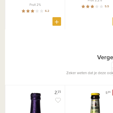
Fruit 2%
5.5
6.2
Verge
Zeker weten dat je deze ook
2.
15
1.
95