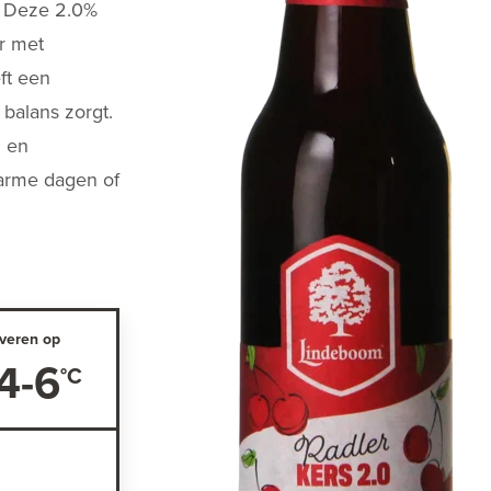
. Deze 2.0%
r met
ft een
 balans zorgt.
n en
 warme dagen of
veren op
4-6