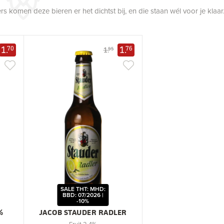
 komen deze bieren er het dichtst bij, en die staan wél voor je klaar
1.
1.
70
76
1.
95
SALE THT: MHD:
BBD: 07/2026 |
-10%
%
JACOB STAUDER RADLER
Fruit 2,4%