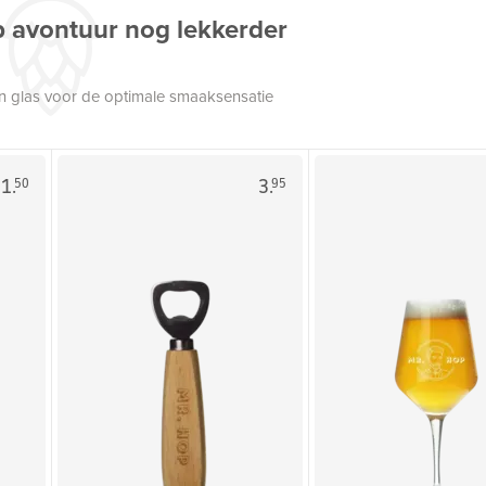
p avontuur nog lekkerder
een glas voor de optimale smaaksensatie
1.
3.
50
95