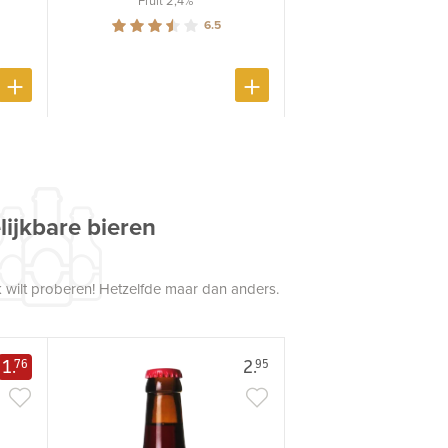
6.5
lijkbare bieren
 wilt proberen! Hetzelfde maar dan anders.
1.
2.
76
95