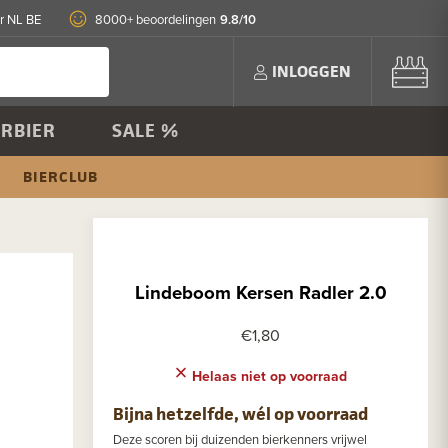
9.8/10
r NL BE
8000+ beoordelingen
INLOGGEN
RBIER
SALE %
BIERCLUB
Lindeboom Kersen Radler 2.0
€1,80
Helaas niet op voorraad
Bijna hetzelfde, wél op voorraad
Deze scoren bij duizenden bierkenners vrijwel