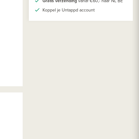
Gratis verzending
vanaf €60,- naar NL BE
Koppel je Untappd account