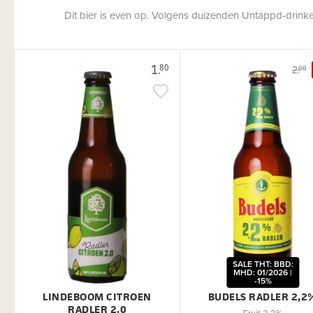
Dit bier is even op. Volgens duizenden Untappd-drinkers
1.
80
2.
00
SALE THT: BBD:
MHD: 01/2026 |
-15%
LINDEBOOM CITROEN
BUDELS RADLER 2,2
RADLER 2.0
Fruit 2,2%