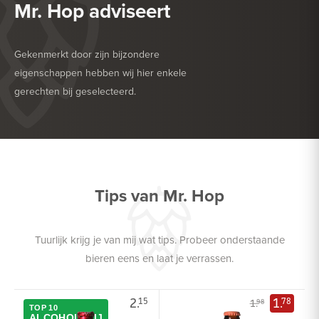
Mr. Hop adviseert
Gekenmerkt door zijn bijzondere
eigenschappen hebben wij hier enkele
gerechten bij geselecteerd.
HEERLIJK BIJ
BARBECUE
HEERLIJK BIJ
DESSERT
Tips van Mr. Hop
Tuurlijk krijg je van mij wat tips. Probeer onderstaande
bieren eens en laat je verrassen.
2.
1.
15
78
1.
98
TOP 10
ALCOHOLVRIJ