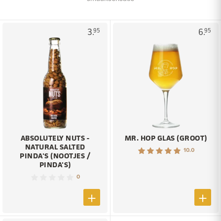
3.
6.
95
95
ABSOLUTELY NUTS -
MR. HOP GLAS (GROOT)
NATURAL SALTED
10.0
PINDA'S (NOOTJES /
PINDA'S)
0