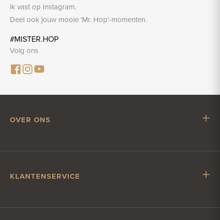
ik vast op Instagram.
Deel ook jouw mooie 'Mr. Hop'-momenten.
#MISTER.HOP
Volg ons
OVER ONS
Mr. Hop
Samenwerken met Mr. Hop
Vacatures
KLANTENSERVICE
Impressum
Klantenservice
Verzending & levering