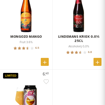
MONGOZO MANGO
LINDEMANS KRIEK 0.0%
25CL
Fruit 3.6%
Alcoholvrij 0,0%
6.5
6.8
6.
40
LIMITED