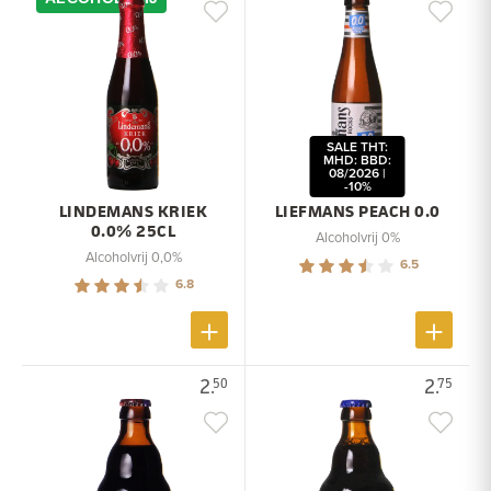
SALE THT:
MHD: BBD:
08/2026 |
-10%
LINDEMANS KRIEK
LIEFMANS PEACH 0.0
0.0% 25CL
Alcoholvrij 0%
Alcoholvrij 0,0%
6.5
6.8
2.
2.
50
75