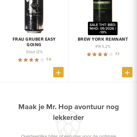
SALE THT: BBD:
MHD: 05/2026 |
-10%
FRAU GRUBER EASY
BREW YORK REMNANT
GOING
IPA 5,2%
Stout 12%
7.7
7.5
Maak je Mr. Hop avontuur nog
lekkerder
Overheerlijke bites of een glas voor de optimale