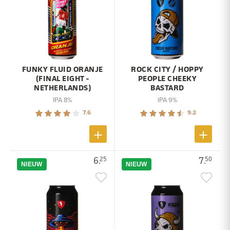
FUNKY FLUID ORANJE
ROCK CITY / HOPPY
(FINAL EIGHT -
PEOPLE CHEEKY
NETHERLANDS)
BASTARD
IPA 8%
IPA 9%
7.6
9.2
6.
7.
25
50
NIEUW
NIEUW