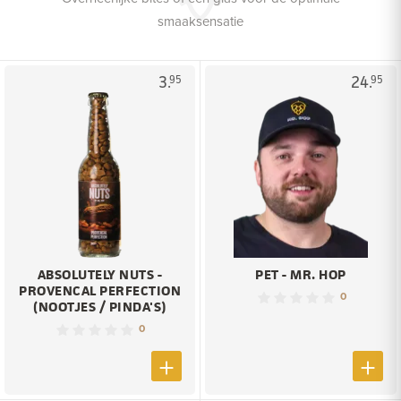
smaaksensatie
3.
24.
95
95
ABSOLUTELY NUTS -
PET - MR. HOP
PROVENCAL PERFECTION
0
(NOOTJES / PINDA'S)
0