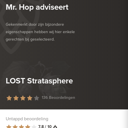
Mr. Hop adviseert
Gekenmerkt door zijn bijzondere
eigenschappen hebben wij hier enkele
gerechten bij geselecteerd.
HEERLIJK BIJ
BARBECUE
HEERLIJK BIJ
DROGE WORST
LOST Stratasphere
136 Beoordelingen
Untappd beoordeling
7.8 / 10