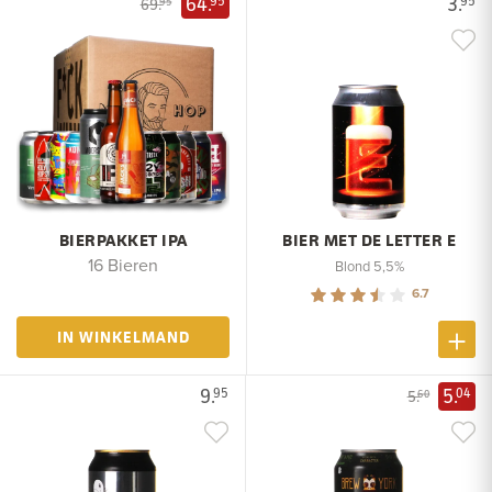
64.
3.
95
95
69.
95
BIERPAKKET IPA
BIER MET DE LETTER E
16 Bieren
Blond 5,5%
6.7
IN WINKELMAND
9.
5.
95
04
5.
60