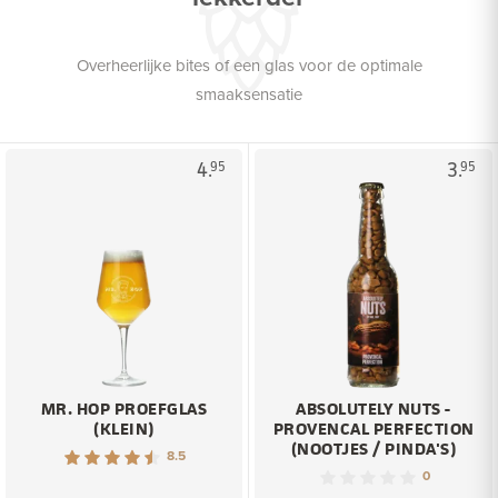
Overheerlijke bites of een glas voor de optimale
smaaksensatie
4.
3.
95
95
MR. HOP PROEFGLAS
ABSOLUTELY NUTS -
(KLEIN)
PROVENCAL PERFECTION
(NOOTJES / PINDA'S)
8.5
0