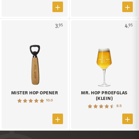
3.
4.
95
95
MISTER HOP OPENER
MR. HOP PROEFGLAS
(KLEIN)
10.0
8.5