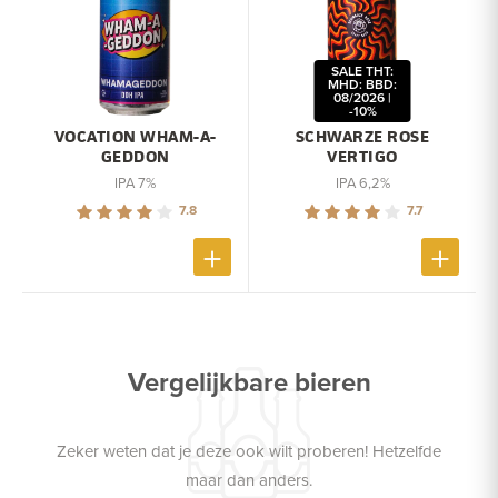
SALE THT:
MHD: BBD:
08/2026 |
-10%
VOCATION WHAM-A-
SCHWARZE ROSE
GEDDON
VERTIGO
IPA 7%
IPA 6,2%
7.8
7.7
Vergelijkbare bieren
Zeker weten dat je deze ook wilt proberen! Hetzelfde
maar dan anders.