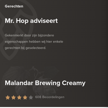
Gerechten
Mr. Hop adviseert
Gekenmerkt door zijn bijzondere
eigenschappen hebben wij hier enkele
gerechten bij geselecteerd.
HEERLIJK BIJ
DESSERT
HEERLIJK BIJ
DROGE WORST
Malandar Brewing Creamy
608 Beoordelingen