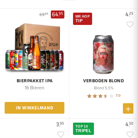
64.
4.
95
25
69.
95
MR HOP
TIP
BIERPAKKET IPA
VERBODEN BLOND
16 Bieren
Blond 5,5%
7.0
IN WINKELMAND
3.
4.
95
50
TOP 10
TRIPEL