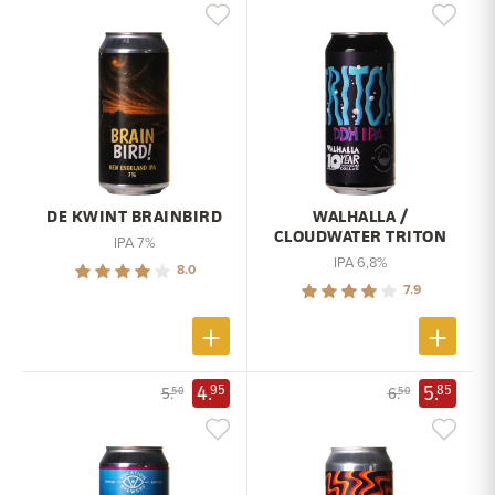
DE KWINT BRAINBIRD
WALHALLA /
CLOUDWATER TRITON
IPA 7%
IPA 6,8%
8.0
7.9
4.
5.
95
85
5.
6.
50
50