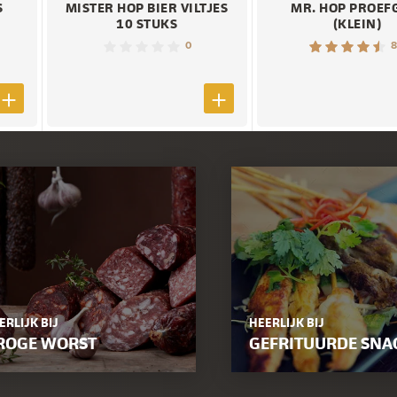
S
MISTER HOP BIER VILTJES
MR. HOP PROEF
10 STUKS
(KLEIN)
0
8
ERLIJK BIJ
HEERLIJK BIJ
ROGE WORST
GEFRITUURDE SNA