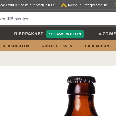
óór 17:00 uur
besteld, morgen in huis
Koppel je Untappd account
BIERPAKKET
☀️ZOME
ZELF SAMENSTELLEN
BIERSOORTEN
GROTE FLESSEN
CADEAUBON