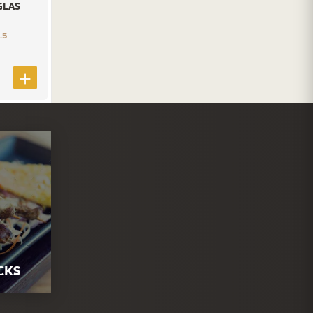
GLAS
.5
CKS