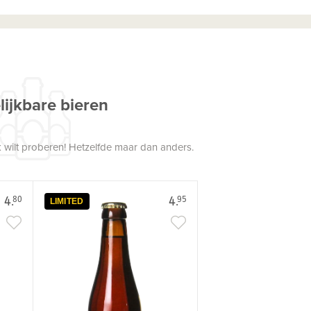
lijkbare bieren
 wilt proberen! Hetzelfde maar dan anders.
4.
4.
80
95
LIMITED