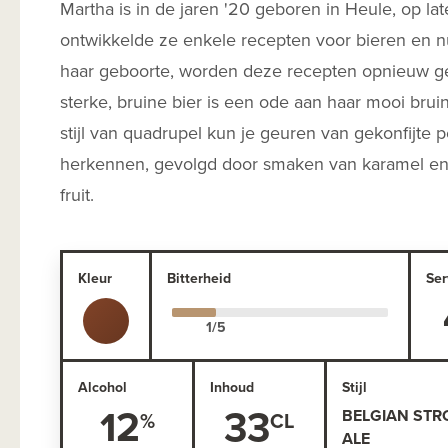
Martha is in de jaren '20 geboren in Heule, op late
ontwikkelde ze enkele recepten voor bieren en nu
haar geboorte, worden deze recepten opnieuw geb
sterke, bruine bier is een ode aan haar mooi brui
stijl van quadrupel kun je geuren van gekonfijte 
herkennen, gevolgd door smaken van karamel e
fruit.
Kleur
Bitterheid
Ser
Alcohol
Inhoud
Stijl
12
33
BELGIAN STR
ALE