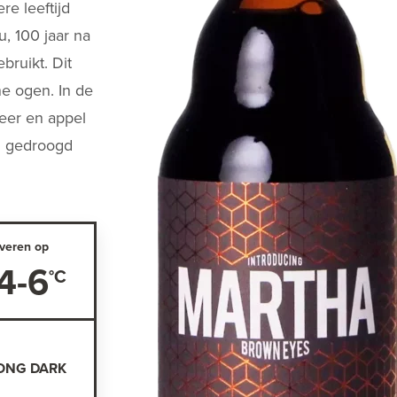
re leeftijd
, 100 jaar na
ruikt. Dit
ne ogen. In de
peer en appel
n gedroogd
veren op
4-6
ONG DARK