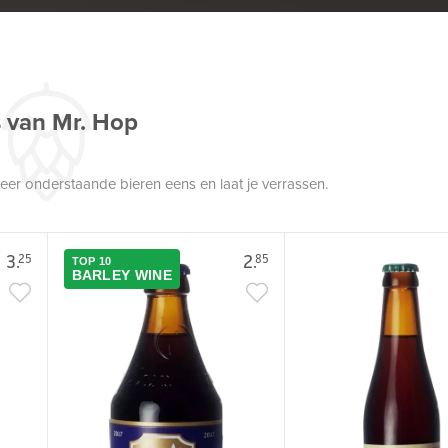
s van Mr. Hop
robeer onderstaande bieren eens en laat je verrassen.
3.
2.
25
85
TOP 10
BARLEY WINE