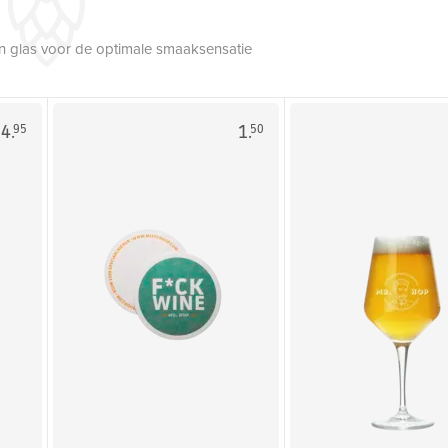
een glas voor de optimale smaaksensatie
4.
1.
95
50