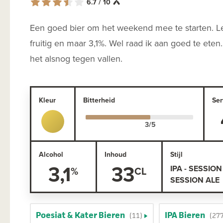
6.7 / 10
Een goed bier om het weekend mee te starten. Le
fruitig en maar 3,1%. Wel raad ik aan goed te eten
het alsnog tegen vallen.
Kleur
Bitterheid
Ser
Alcohol
Inhoud
Stijl
3,1
33
IPA - SESSION 
SESSION ALE
Poesiat & Kater Bieren
IPA Bieren
(11)
(27