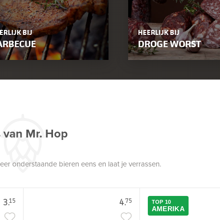
ERLIJK BIJ
HEERLIJK BIJ
ARBECUE
DROGE WORST
s van Mr. Hop
robeer onderstaande bieren eens en laat je verrassen.
3.
4.
15
75
TOP 10
AMERIKA