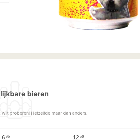
lijkbare bieren
 wilt proberen! Hetzelfde maar dan anders.
6.
12.
95
50