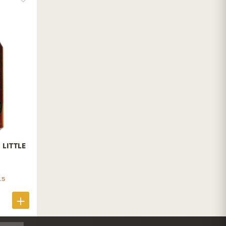
 LITTLE
.5