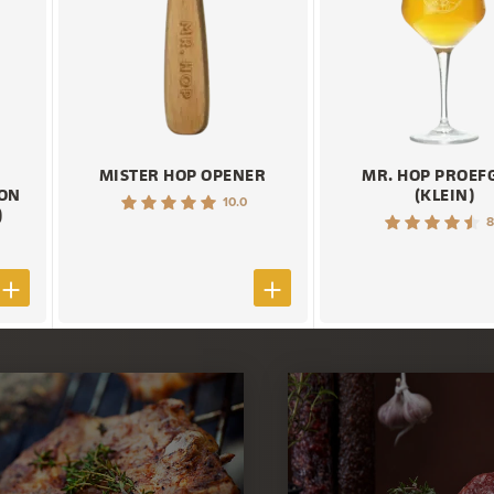
MISTER HOP OPENER
MR. HOP PROEF
ION
(KLEIN)
10.0
)
8