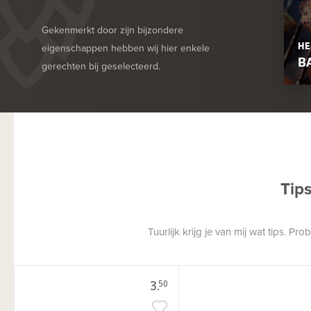
Gekenmerkt door zijn bijzondere
HE
eigenschappen hebben wij hier enkele
B
gerechten bij geselecteerd.
Tip
Tuurlijk krijg je van mij wat tips. P
3.
50