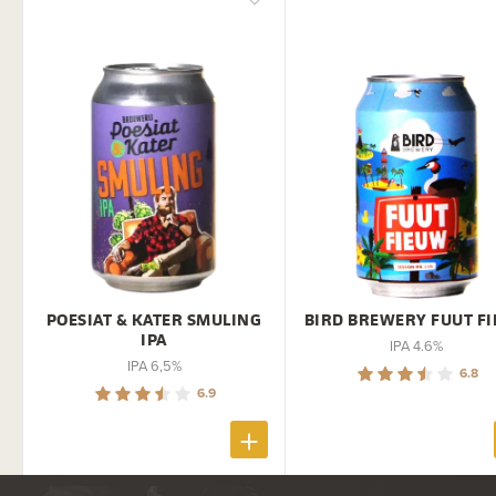
POESIAT & KATER SMULING
BIRD BREWERY FUUT F
IPA
IPA 4.6%
IPA 6,5%
6.8
6.9