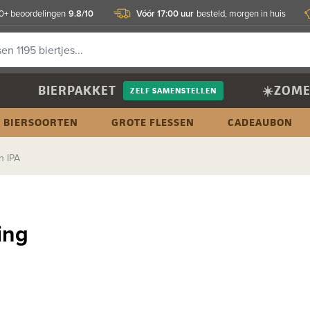
9.8/10
Vóór 17:00 uur
+ beoordelingen
besteld, morgen in huis
BIERPAKKET
☀️ZOME
ZELF SAMENSTELLEN
BIERSOORTEN
GROTE FLESSEN
CADEAUBON
n IPA
ing