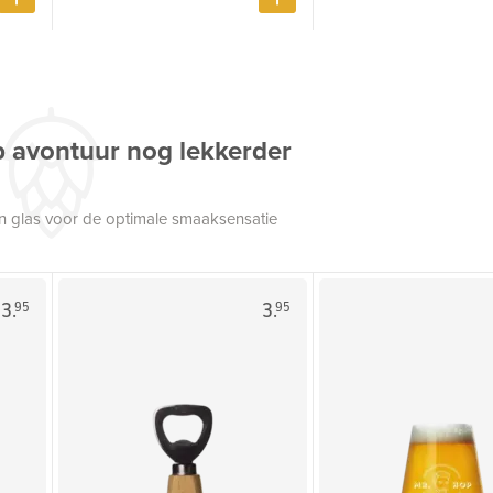
p avontuur nog lekkerder
een glas voor de optimale smaaksensatie
3.
3.
95
95