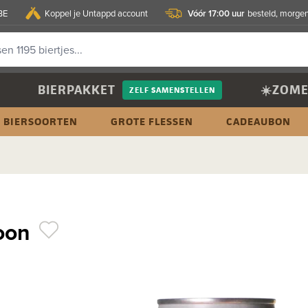
Vóór 17:00 uur
BE
Koppel je Untappd account
besteld, morgen
BIERPAKKET
☀️ZOME
ZELF SAMENSTELLEN
BIERSOORTEN
GROTE FLESSEN
CADEAUBON
Moon