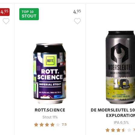
4.
4.
95
95
TOP 10
STOUT
ROTT.SCIENCE
DE MOERSLEUTEL 10
EXPLORATIO
Stout 11%
IPA 6,5%
7.5
7