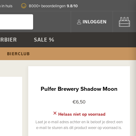
9.8/10
 in huis
8000+ beoordelingen
INLOGGEN
RBIER
SALE %
BIERCLUB
Pulfer Brewery Shadow Moon
€6,50
Helaas niet op voorraad
Laat je e-mail adres achter en ik beloof je direct een
e-mail te sturen als dit product weer op voorraad is.