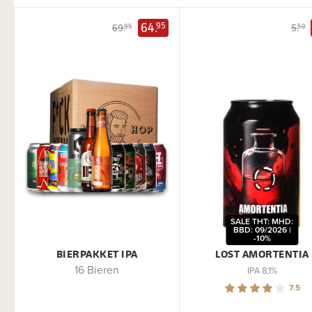
64.
95
69.
5.
95
50
SALE THT: MHD:
BBD: 09/2026 |
-10%
BIERPAKKET IPA
LOST AMORTENTIA
16 Bieren
IPA 8,1%
7.5