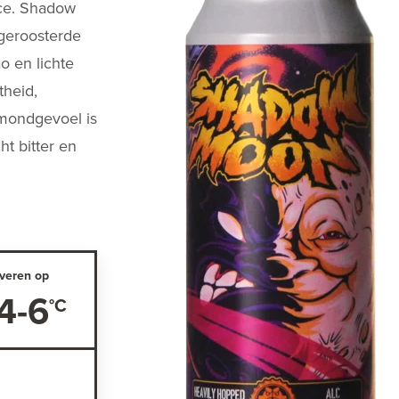
nce. Shadow
geroosterde
o en lichte
theid,
t mondgevoel is
ht bitter en
veren op
4-6