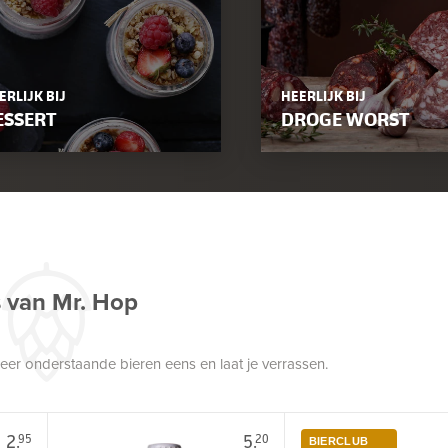
ERLIJK BIJ
HEERLIJK BIJ
ESSERT
DROGE WORST
s van Mr. Hop
robeer onderstaande bieren eens en laat je verrassen.
2.
5.
95
20
BIERCLUB