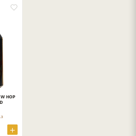
EW HOP
ND
.3