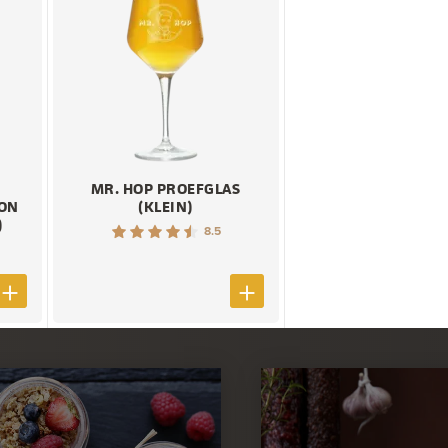
MR. HOP PROEFGLAS
ION
(KLEIN)
)
8.5