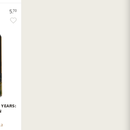
5.
70
 YEARS:
N
.2