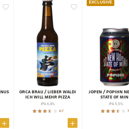
EXCLUSIVE
ANUS
ORCA BRAU / LIEBER WALDI
JOPEN / POPIHN N
ICH WILL MEHR PIZZA
STATE OF MI
IPA 6,8%
IPA 5,5%
6.7
7