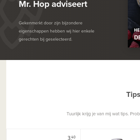
Mr. Hop adviseert
Gekenmerkt door zijn bijzondere
HE
eigenschappen hebben wij hier enkele
D
gerechten bij geselecteerd.
Tip
Tuurlijk krijg je van mij wat tips. P
3.
40