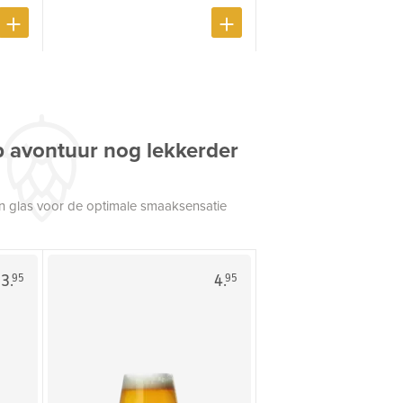
p avontuur nog lekkerder
een glas voor de optimale smaaksensatie
3.
4.
95
95