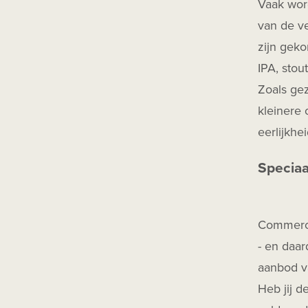
Vaak wor
Herfstbok
van de ve
Mixdrank
zijn geko
Barrel Aged
IPA, stou
Infused
Zoals gez
kleinere 
eerlijkhe
Speciaa
Commercie
- en daar
aanbod va
Heb jij d