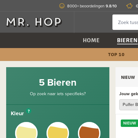
9.8/10
G
8000+ beoordelingen
HOME
BIEREN
TOP 10
NIEUW
5 Bieren
Op zoek naar iets specifieks?
Jouw geko
Pulfer 
?
Kleur
NIEUW