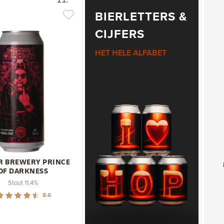
BIERLETTERS &
CIJFERS
HET HELE ALFABET
R BREWERY PRINCE
OF DARKNESS
Stout 11,4%
8.6