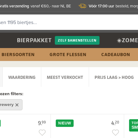
ratis verzending
Vóór 17:00 uur
vanaf €60,- naar NL BE
besteld, morg
BIERPAKKET
☀️ZOME
ZELF SAMENSTELLEN
BIERSOORTEN
GROTE FLESSEN
CADEAUBON
WAARDERING
MEEST VERKOCHT
PRIJS LAAG > HOOG
zen filters:
Brewery
9.
4.
99
20
NIEUW
TOP
SM