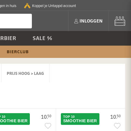
en in huis
Koppel je Untappd account
INLOGGEN
RBIER
SALE %
BIERCLUB
PRIJS HOOG > LAAG
10.
10.
50
50
 10
TOP 10
OOTHIE BIER
SMOOTHIE BIER