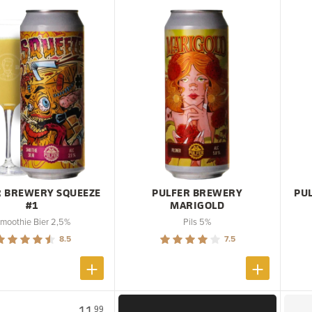
R BREWERY SQUEEZE
PULFER BREWERY
PU
#1
MARIGOLD
moothie Bier 2,5%
Pils 5%
8.5
7.5
11.
99