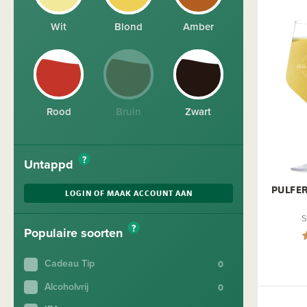
Wit
Blond
Amber
Rood
Bruin
Zwart
?
Untappd
PULFE
LOGIN OF MAAK ACCOUNT AAN
S
?
Populaire soorten
Cadeau Tip
Alcoholvrij