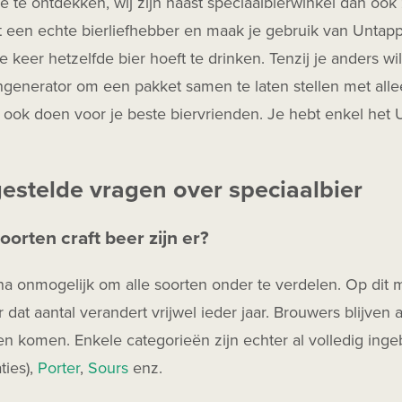
 te ontdekken, wij zijn naast speciaalbierwinkel dan ook
t een echte bierliefhebber en maak je gebruik van Unta
e keer hetzelfde bier hoeft te drinken. Tenzij je anders w
generator om een pakket samen te laten stellen met alle
t ook doen voor je beste biervrienden. Je hebt enkel het
gestelde vragen over speciaalbier
oorten craft beer zijn er?
jna onmogelijk om alle soorten onder te verdelen. Op di
r dat aantal verandert vrijwel ieder jaar. Brouwers blijven a
n komen. Enkele categorieën zijn echter al volledig ing
ties),
Porter
,
Sours
enz.