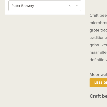
Saison
×
Pulfer Brewery
▼
Seizoensbier
Craft bee
Session
microbrou
Stout Coffee
grote tra
Stout Dry
tradition
Stout Export
gebruiken
maar alle
Stout Imperial - Double
definitie
Stout Milk
Stout Pastry
Meer wet
TIPA
LEES D
Wit
Zuurbier
Craft be
Zwaar Blond