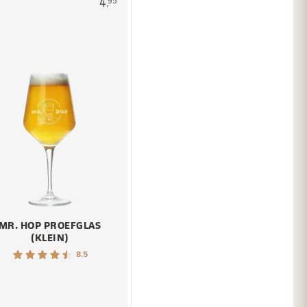
4.
95
MR. HOP PROEFGLAS
(KLEIN)
8.5