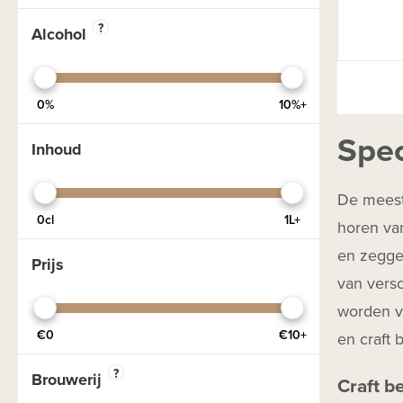
Black IPA
?
Alcohol
DIPA
Donker
0%
10%+
Dubbel
Spec
Exclusief
Inhoud
Fruit
De meeste
Geuzebier
0cl
1L+
horen van
Glutenvrij
en zeggen
Prijs
Lactosevrij
van versc
NEIPA
worden va
Pale Ale
€0
€10+
en craft 
Pils
?
Brouwerij
Craft b
Porter