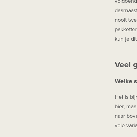
voldoende
daarnaas
nooit twe
pakketten
kun je di
Veel 
Welke s
Het is bi
bier, maa
naar bove
vele varia