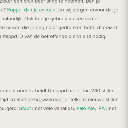
 zeker een craft beer shop te noemen. Ben je
ppd?
Koppel dan je account
en wij zorgen ervoor dat je
il natuurlijk. Ook kun je gebruik maken van de
en bieren die je nog nooit gedronken hebt. Uiteraard
 Untappd ID van de betreffende biervriend nodig.
t moment onderscheidt Untappd meer dan 240 stijlen
ltijd creatief bezig, waardoor er telkens nieuwe stijlen
eburgerd:
Stout
(met vele variaties),
Pale Ale
,
IPA
(met