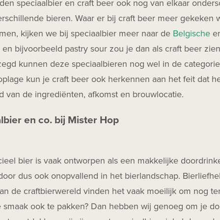
den speciaalbier en craft beer ook nog van elkaar onders
rschillende bieren. Waar er bij craft beer meer gekeken 
men, kijken we bij speciaalbier meer naar de
Belgische
e
t en bijvoorbeeld pastry sour zou je dan als craft beer zien 
egd kunnen deze speciaalbieren nog wel in de categorie 
oplage kun je craft beer ook herkennen aan het feit dat he
id van de ingrediënten, afkomst en brouwlocatie.
lbier en co. bij Mister Hop
el bier is vaak ontworpen als een makkelijke doordrinker
door dus ook onopvallend in het bierlandschap. Bierliefh
n de craftbierwereld vinden het vaak moeilijk om nog ter
e smaak ook te pakken? Dan hebben wij genoeg om je dorst