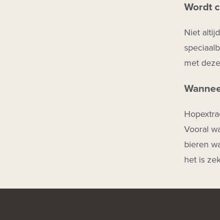
Wordt c
Niet alti
speciaalb
met dezel
Wanneer
Hopextrac
Vooral w
bieren wa
het is ze