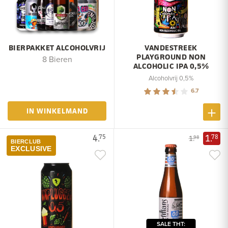
BIERPAKKET ALCOHOLVRIJ
VANDESTREEK
PLAYGROUND NON
8 Bieren
ALCOHOLIC IPA 0,5%
Alcoholvrij 0,5%
6.7
IN WINKELMAND
4.
1.
75
78
1.
98
BIERCLUB
EXCLUSIVE
SALE THT: