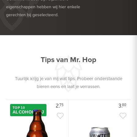
eigenschappen hebben wij hier enkele
gerechten bij geselecteerd.
HEERLIJK BIJ
DROGE WORST
HEERLIJK BIJ
GEVOGELTE
Tips van Mr. Hop
Tuurlijk krijg je van mij wat tips. Probeer onderstaande
bieren eens en laat je verrassen.
2.
3.
75
80
TOP 10
ALCOHOLVRIJ