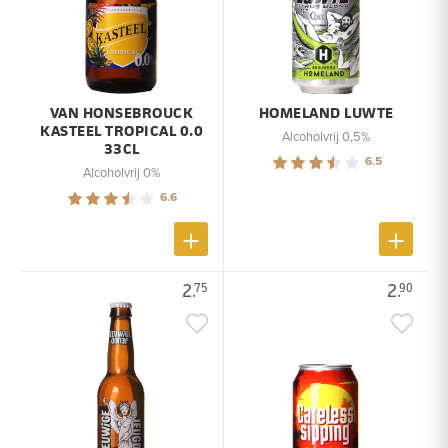
VAN HONSEBROUCK
HOMELAND LUWTE
KASTEEL TROPICAL 0.0
Alcoholvrij 0,5%
33CL
6.5
Alcoholvrij 0%
6.6
2.
2.
75
90