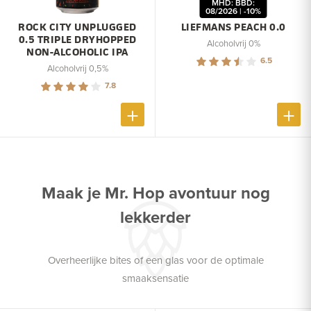
MHD: BBD:
08/2026 | -10%
ROCK CITY UNPLUGGED
LIEFMANS PEACH 0.0
0.5 TRIPLE DRYHOPPED
Alcoholvrij 0%
NON-ALCOHOLIC IPA
6.5
Alcoholvrij 0,5%
7.8
Maak je Mr. Hop avontuur nog
lekkerder
Overheerlijke bites of een glas voor de optimale
smaaksensatie