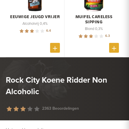
EEUWIGE JEUGD VRIJER
MUIFEL CARELESS
SIPPING
Alcoholvrij 0,4%
Blond 0,3%
6.4
6.3
Rock City Koene Ridder Non
Alcoholic
2363 Beoordelingen