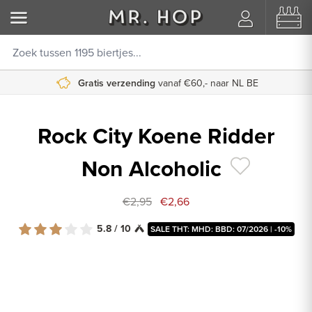
Gratis verzending
vanaf €60,- naar NL BE
Rock City Koene Ridder
Non Alcoholic
€2,95
€2,66
5.8 / 10
SALE THT: MHD: BBD: 07/2026 | -10%