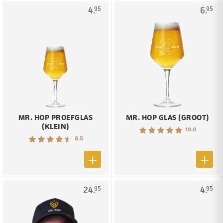
4.
6.
95
95
MR. HOP PROEFGLAS
MR. HOP GLAS (GROOT)
(KLEIN)
10.0
8.5
24.
4.
95
95