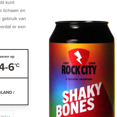
til kunt
je lichaam en
t gebruik van
oordat er een
veren op
4-6
GLAND /
(266)