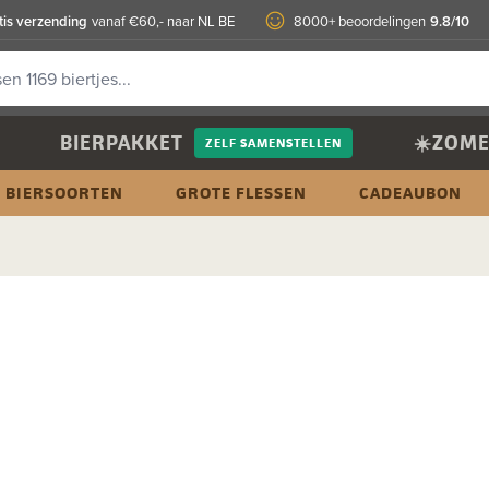
tis verzending
9.8/10
vanaf €60,- naar NL BE
8000+ beoordelingen
BIERPAKKET
☀️ZOME
ZELF SAMENSTELLEN
BIERSOORTEN
GROTE FLESSEN
CADEAUBON