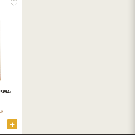
YSMA:
.9