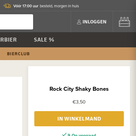
Vóór 17:00 uur
besteld, morgen in huis
INLOGGEN
RBIER
SALE %
BIERCLUB
Rock City Shaky Bones
€3,50
IN WINKELMAND
9 Op voorraad