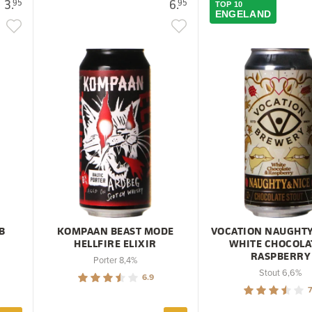
3.
6.
95
95
TOP 10
ENGELAND
B
KOMPAAN BEAST MODE
VOCATION NAUGHTY
HELLFIRE ELIXIR
WHITE CHOCOLA
RASPBERRY
Porter 8,4%
Stout 6,6%
6.9
7