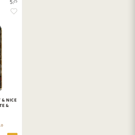
5.
25
 & NICE
TE &
.0