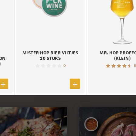
MISTER HOP BIER VILTJES
MR. HOP PROEF
ION
10 STUKS
(KLEIN)
)
0
8