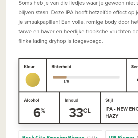
Soms heb je van die liedjes waar je gewoon niet s
blijven staan. Deze IPA heeft hetzelfde effect op 
je smaakpapillen! Een volle, romige body door he
tarwe en haver en heerlijke tropische vruchten d
flinke lading dryhop is toegevoegd.
Kleur
Bitterheid
Ser
Alcohol
Inhoud
Stijl
6
33
IPA - NEW EN
HAZY
Rock City Brewing Bieren
IPA Bieren
(14)