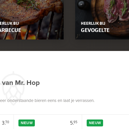
ERLIJK BIJ
HEERLIJK BIJ
ARBECUE
GEVOGELTE
s van Mr. Hop
robeer onderstaande bieren eens en laat je verrassen.
3.
5.
70
95
NIEUW
NIEUW