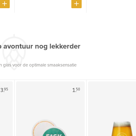
p avontuur nog lekkerder
een glas voor de optimale smaaksensatie
3.
1.
95
50