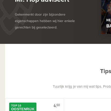
Gekenmerkt door zijn bijzondere
HE
eigenschappen hebben wij hier enkele
B
gerechten bij geselecteerd.
Tip
Tuurlijk krijg je van mij wat tips. P
4.
60
TOP 10
OOSTENRIJK