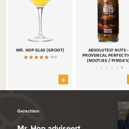
MR. HOP GLAS (GROOT)
ABSOLUTELY NUTS -
PROVENCAL PERFECT
10.0
(NOOTJES / PINDA'S
0
Gerechten
Mr. Hop adviseert