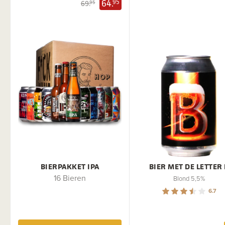
64.
95
69.
95
BIERPAKKET IPA
BIER MET DE LETTER 
16 Bieren
Blond 5,5%
6.7