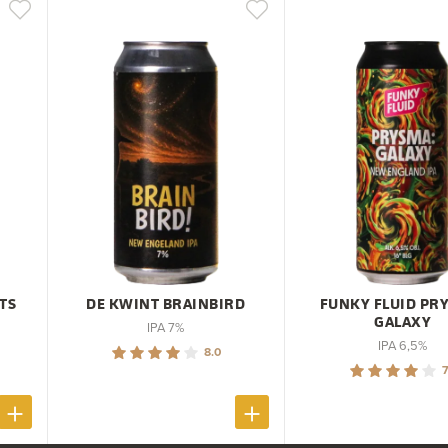
TS
DE KWINT BRAINBIRD
FUNKY FLUID PR
GALAXY
IPA 7%
IPA 6,5%
8.0
7