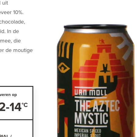
 uit
eveer 10%.
 chocolade,
id. In de
 mee, die
der de moutige
veren op
2-14
IAL /