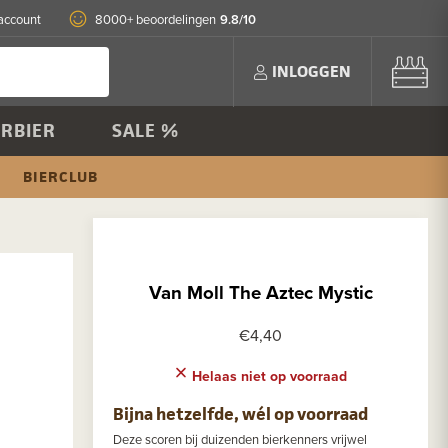
9.8/10
account
8000+ beoordelingen
INLOGGEN
RBIER
SALE %
BIERCLUB
Van Moll The Aztec Mystic
€4,40
Helaas niet op voorraad
Bijna hetzelfde, wél op voorraad
Deze scoren bij duizenden bierkenners vrijwel