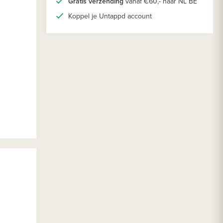
Gratis verzending
vanaf €60,- naar NL BE
Koppel je Untappd account