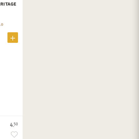
ERITAGE
.0
4.
50