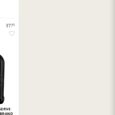
.
37.
95
SERVE
 BRAND