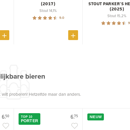
(2017)
STOUT PARKER'S H
(2025)
Stout 14,1%
Stout 15,2%
9.0
9
lijkbare bieren
 wilt proberen! Hetzelfde maar dan anders.
6.
6.
50
75
TOP 10
NIEUW
PORTER