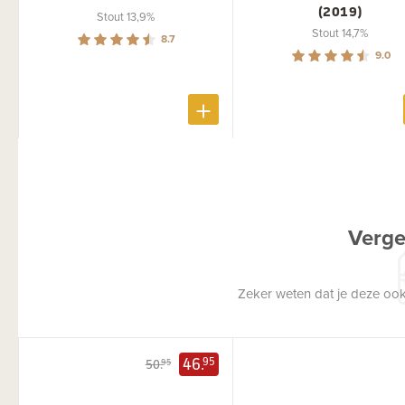
(2019)
Stout 13,9%
Stout 14,7%
8.7
9.0
Verge
Zeker weten dat je deze ook
46.
95
50.
95