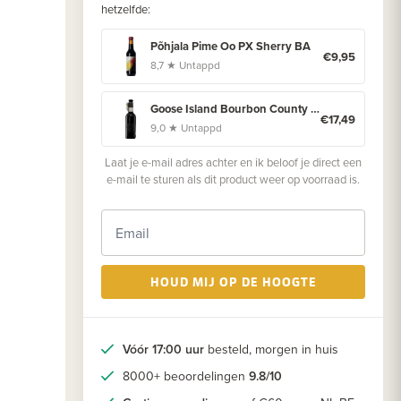
hetzelfde:
Põhjala Pime Oo PX Sherry BA
€9,95
8,7 ★ Untappd
Goose Island Bourbon County Brand Stout (2019)
€17,49
9,0 ★ Untappd
Laat je e-mail adres achter en ik beloof je direct een
e-mail te sturen als dit product weer op voorraad is.
HOUD MIJ OP DE HOOGTE
Vóór 17:00 uur
besteld, morgen in huis
8000+ beoordelingen
9.8/10