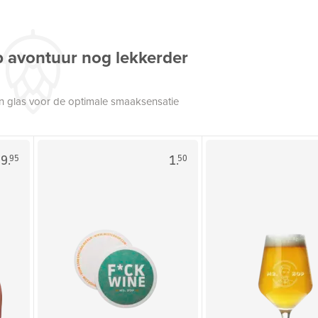
p avontuur nog lekkerder
een glas voor de optimale smaaksensatie
9.
1.
95
50