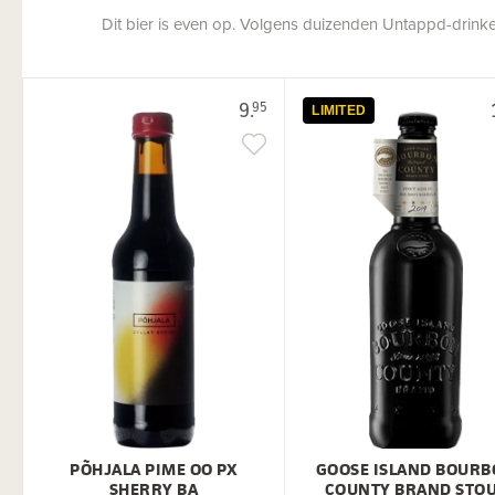
Dit bier is even op. Volgens duizenden Untappd-drinkers
9.
95
LIMITED
PÕHJALA PIME OO PX
GOOSE ISLAND BOUR
SHERRY BA
COUNTY BRAND STO