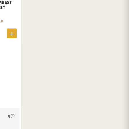
MBEST
EST
.8
4.
95