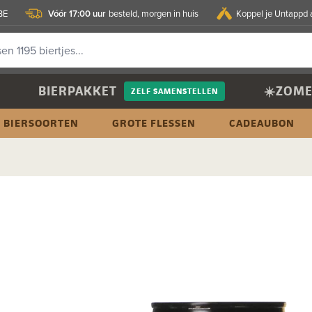
Vóór 17:00 uur
BE
besteld, morgen in huis
Koppel je Untappd 
BIERPAKKET
☀️ZOME
ZELF SAMENSTELLEN
BIERSOORTEN
GROTE FLESSEN
CADEAUBON