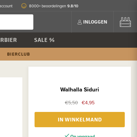
9.8/10
account
8000+ beoordelingen
INLOGGEN
RBIER
SALE %
BIERCLUB
Walhalla Siduri
€5,50
€4,95
IN WINKELMAND
Op voorraad