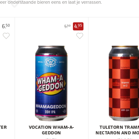
robeer onderstaande bieren eens en laat je verrassen.
6.
4.
50
95
5.
50
TER
VOCATION WHAM-A-
TULETORN TRAM
GEDDON
NECTARON AND M