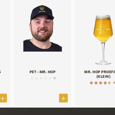
S
PET - MR. HOP
MR. HOP PROEF
(KLEIN)
0
8