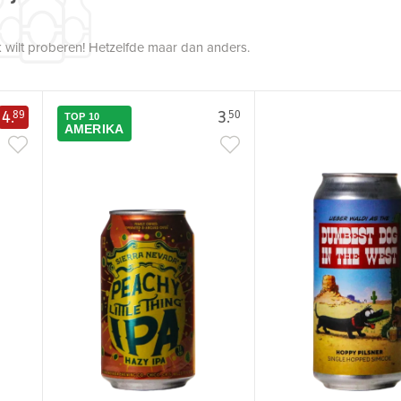
 wilt proberen! Hetzelfde maar dan anders.
4.
3.
89
50
TOP 10
AMERIKA