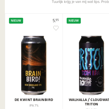
Tuurlijk krijg je van mij wat tips. P
5.
95
NIEUW
NIEUW
DE KWINT BRAINBIRD
WALHALLA / CLOUDWA
TRITON
IPA 7%