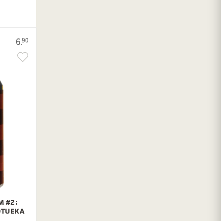
6.
90
M #2:
OTUEKA