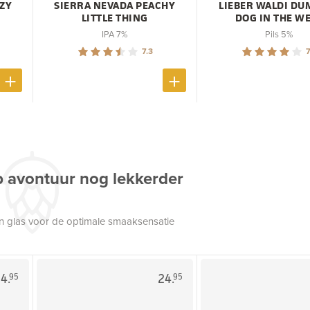
ZY
SIERRA NEVADA PEACHY
LIEBER WALDI DU
LITTLE THING
DOG IN THE W
IPA 7%
Pils 5%
7.3
7
p avontuur nog lekkerder
een glas voor de optimale smaaksensatie
4.
24.
95
95