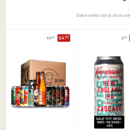
Zeker weten dat je deze ook
64.
95
69.
5.
95
75
SALE THT: MHD:
BBD: 04/2026 |
-15%