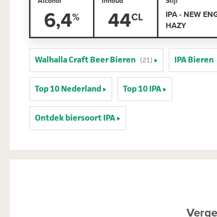
Alcohol
Inhoud
Stijl
6,4
44
IPA - NEW EN
HAZY
Walhalla Craft Beer Bieren
IPA Bieren
(21)
Top 10 Nederland
Top 10 IPA
Ontdek biersoort IPA
Verge