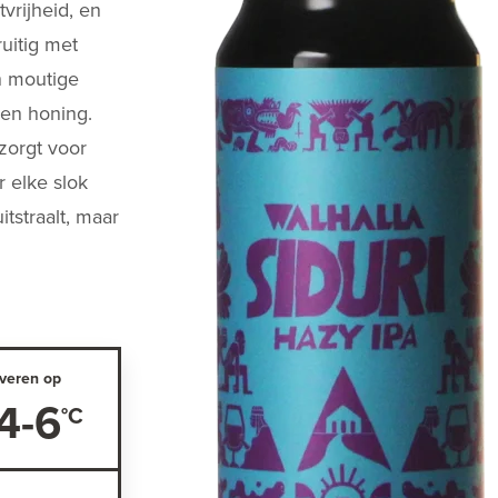
vrijheid, en
ruitig met
n moutige
 en honing.
 zorgt voor
r elke slok
itstraalt, maar
.
veren op
4-6