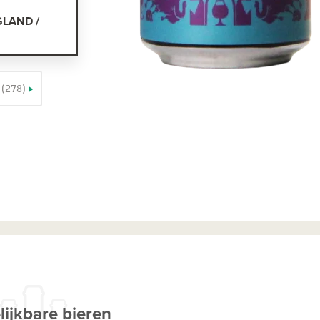
GLAND /
(278)
lijkbare bieren