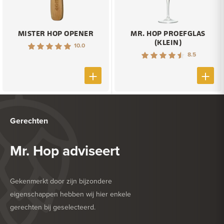
MISTER HOP OPENER
MR. HOP PROEFGLAS
(KLEIN)
10.0
8.5
Gerechten
Mr. Hop adviseert
Gekenmerkt door zijn bijzondere
eigenschappen hebben wij hier enkele
gerechten bij geselecteerd.
HEERLIJK BIJ
HARDE KAAS
HEERLIJK BIJ