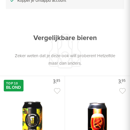
Koppel je Untappd account
Vergelijkbare bieren
Zeker weten dat je deze ook wilt proberen! Hetzelfde
maar dan anders.
3.
3.
85
95
TOP 10
BLOND