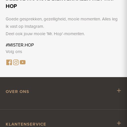
HOP
Goede gesprekken, gezelligheid, mooie momenten. Alles leg
ik vast op Instagram.
Deel ook jouw mooie 'Mr. Hop'-momenten.
#MISTER.HOP
Volg ons
OVER ONS
Mr. Hop
Samenwerken met Mr. Hop
Vacatures
KLANTENSERVICE