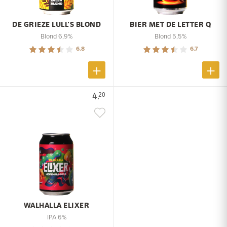
DE GRIEZE LULL'S BLOND
BIER MET DE LETTER Q
Blond 6,9%
Blond 5,5%
6.8
6.7
4.
20
WALHALLA ELIXER
IPA 6%