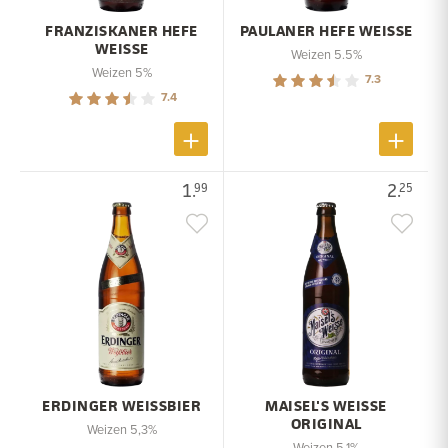
FRANZISKANER HEFE
PAULANER HEFE WEISSE
WEISSE
Weizen 5.5%
Weizen 5%
7.3
7.4
1.
2.
99
25
ERDINGER WEISSBIER
MAISEL'S WEISSE
ORIGINAL
Weizen 5,3%
Weizen 5,1%