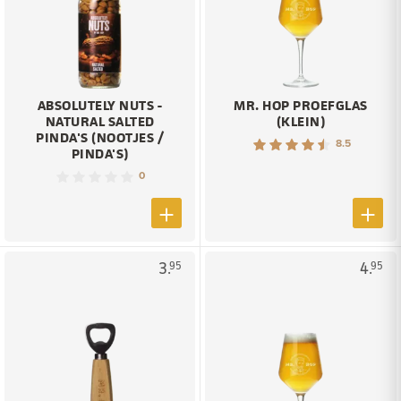
ABSOLUTELY NUTS -
MR. HOP PROEFGLAS
NATURAL SALTED
(KLEIN)
PINDA'S (NOOTJES /
8.5
PINDA'S)
0
3.
4.
95
95